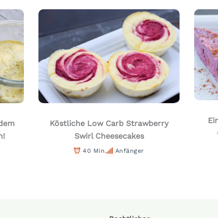
Ei
 dem
Köstliche Low Carb Strawberry
h!
Swirl Cheesecakes
40 Min.
Anfänger