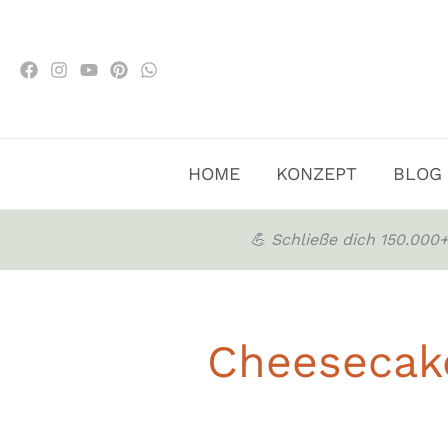
Zum
Inhalt
springen
HOME
KONZEPT
BLOG
💪 Schließe dich 150.00
Cheesecak