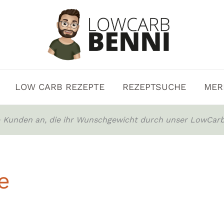
LOW CARB REZEPTE
REZEPTSUCHE
MER
0+ Kunden an, die ihr Wunschgewicht durch unser LowCarb
e