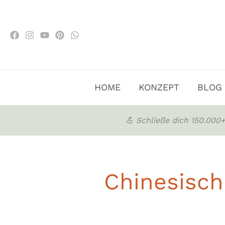
Zum
Inhalt
springen
HOME
KONZEPT
BLOG
💪 Schließe dich 150.00
Chinesisch