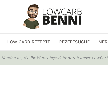
LOW CARB REZEPTE
REZEPTSUCHE
MER
0+ Kunden an, die ihr Wunschgewicht durch unser LowCarb