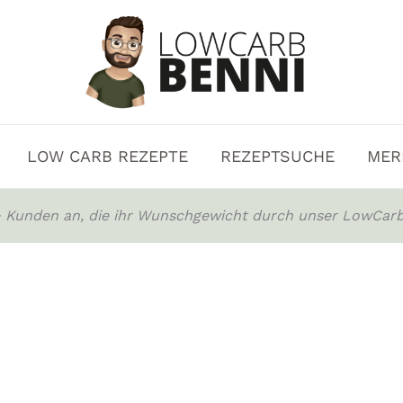
LOW CARB REZEPTE
REZEPTSUCHE
MER
0+ Kunden an, die ihr Wunschgewicht durch unser LowCarb