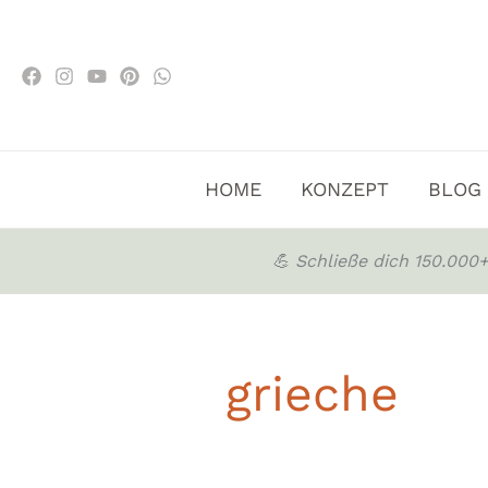
Zum
Inhalt
springen
HOME
KONZEPT
BLOG
💪 Schließe dich 150.00
grieche