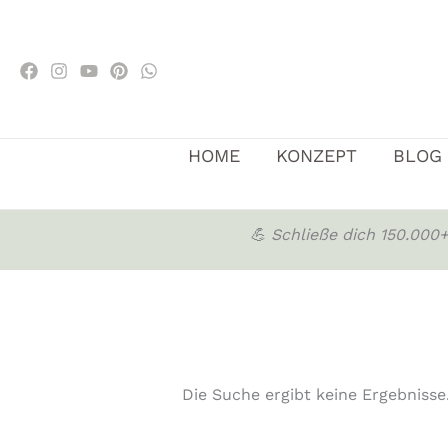
Zum
Inhalt
springen
HOME
KONZEPT
BLOG
💪 Schließe dich 150.00
Die Suche ergibt keine Ergebnisse