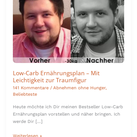
–
Mit
Leichtigkeit
zur
Traumfigur
Low-Carb Ernährungsplan – Mit
Leichtigkeit zur Traumfigur
141 Kommentare
/
Abnehmen ohne Hunger
,
Beliebteste
Heute möchte ich Dir meinen Bestseller Low-Carb
Ernährungsplan vorstellen und näher bringen. Ich
werde Dir […]
Weiterlesen »