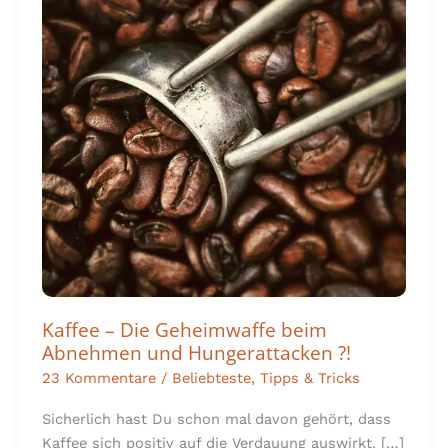
Geheimwaffe
beim
Abnehmen
und
Hungerattacken
?!
Kaffee – Die Geheimwaffe beim
Abnehmen und Hungerattacken ?!
23 Kommentare
/
Beliebteste
,
Tipps & Tricks
Sicherlich hast Du schon mal davon gehört, dass
Kaffee sich positiv auf die Verdauung auswirkt. […]