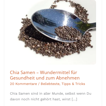
Chia
Samen
–
Wundermittel
für
Gesundheit
und
zum
Abnehmen
Chia Samen – Wundermittel für
Gesundheit und zum Abnehmen
20 Kommentare
/
Beliebteste
,
Tipps & Tricks
Chia Samen sind in aller Munde, selbst wenn Du
davon noch nicht gehört hast, wirst […]