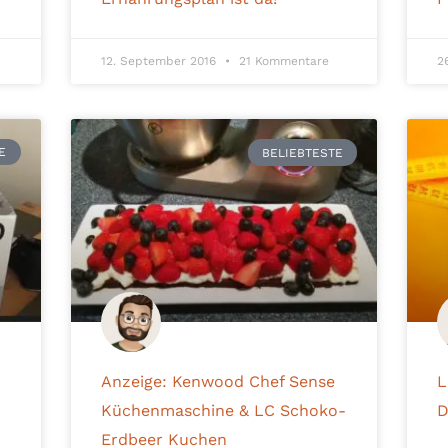
12. September 2016
21 Kommentare
2
E
BELIEBTESTE
Anzeige: Kenwood Chef Sense
L
Küchenmaschine & LC Schoko-
D
Erdbeer Kuchen