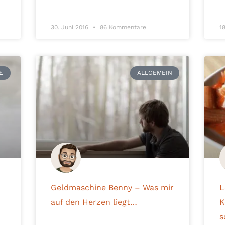
30. Juni 2016
86 Kommentare
1
E
ALLGEMEIN
Geldmaschine Benny – Was mir
L
auf den Herzen liegt…
K
s