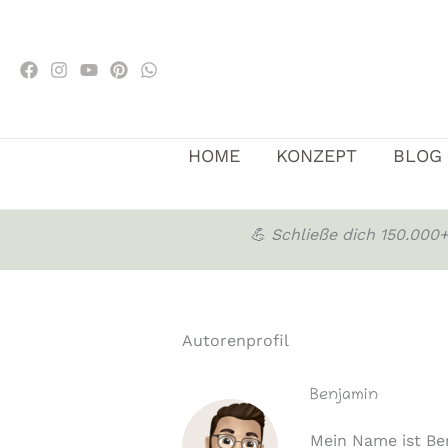
Zum
Inhalt
springen
HOME
KONZEPT
BLOG
💪 Schließe dich 150.00
Autorenprofil
Benjamin
Mein Name ist Be