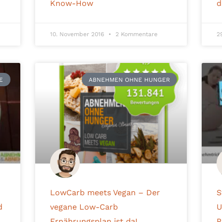
Know-How
d
10. November 2016
2 Kommentare
2
E
ABNEHMEN OHNE HUNGER
LowCarb meets Vegan – Der
S
d
vegane Low-Carb
U
Ernährungsplan ist da!
P