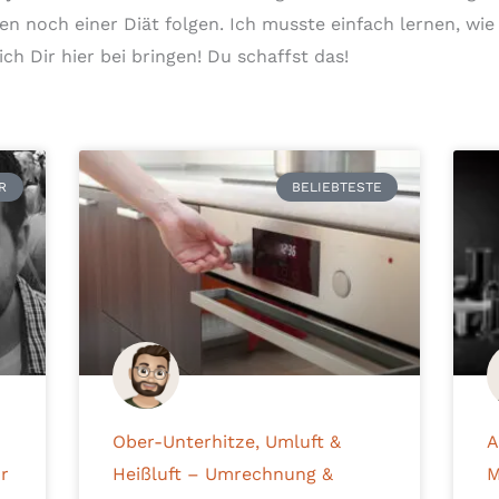
en noch einer Diät folgen. Ich musste einfach lernen, wie
ch Dir hier bei bringen! Du schaffst das!
Seite
Seite
Seite
Seite
Seite
R
BELIEBTESTE
Ober-Unterhitze, Umluft &
A
ur
Heißluft – Umrechnung &
M