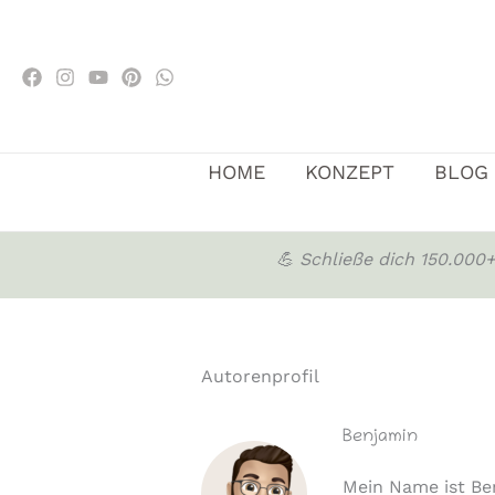
Zum
Inhalt
springen
HOME
KONZEPT
BLOG
💪 Schließe dich 150.00
Autorenprofil
Benjamin
Mein Name ist Be