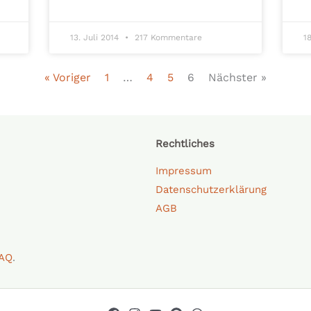
13. Juli 2014
217 Kommentare
1
« Voriger
1
…
4
5
6
Nächster »
Rechtliches
Impressum
Datenschutzerklärung
AGB
AQ
.