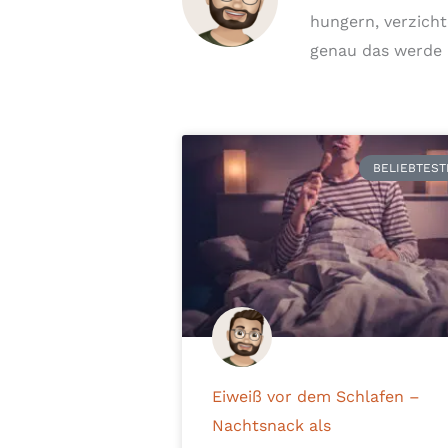
hungern, verzicht
genau das werde i
BELIEBTEST
Eiweiß vor dem Schlafen –
Nachtsnack als