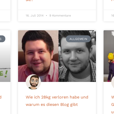
16. Juli 2014
9 Kommentare
1
S
ALLGEMEIN
d
Wie ich 28kg verloren habe und
W
warum es diesen Blog gibt
G
u