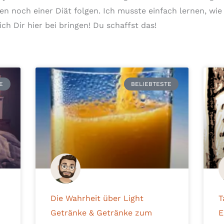
en noch einer Diät folgen. Ich musste einfach lernen, wie
ch Dir hier bei bringen! Du schaffst das!
Seite
Seite
Seite
Seite
E
BELIEBTESTE
Die Wahrheit über Light
T
Getränke & Getränke zum
E