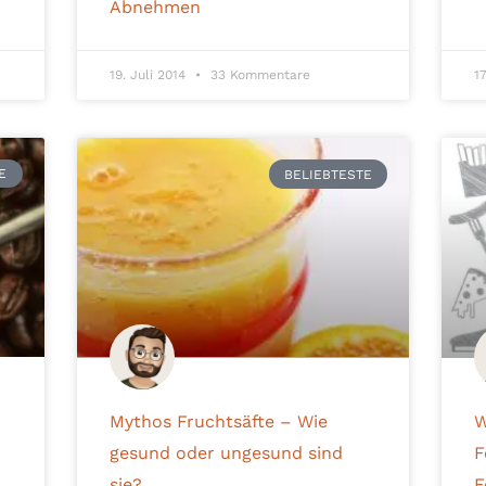
Abnehmen
19. Juli 2014
33 Kommentare
1
E
BELIEBTESTE
Mythos Fruchtsäfte – Wie
W
gesund oder ungesund sind
F
sie?
F