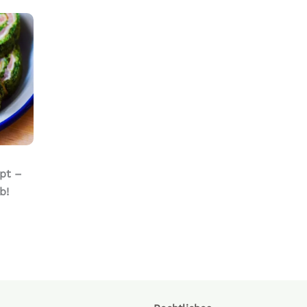
pt –
b!