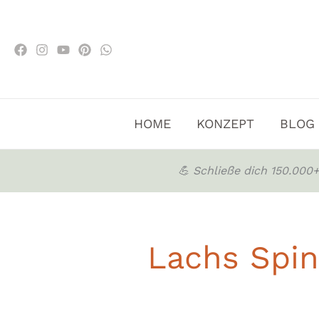
Zum
Inhalt
springen
HOME
KONZEPT
BLOG
💪 Schließe dich 150.00
Lachs Spin