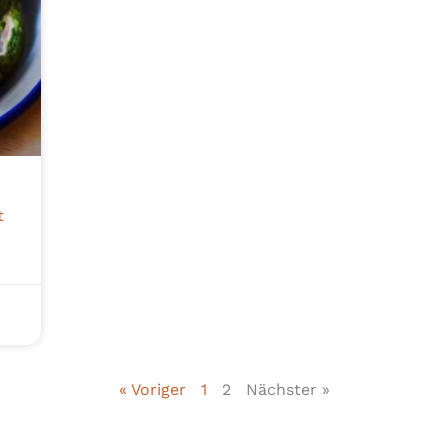
t
« Voriger
1
2
Nächster »