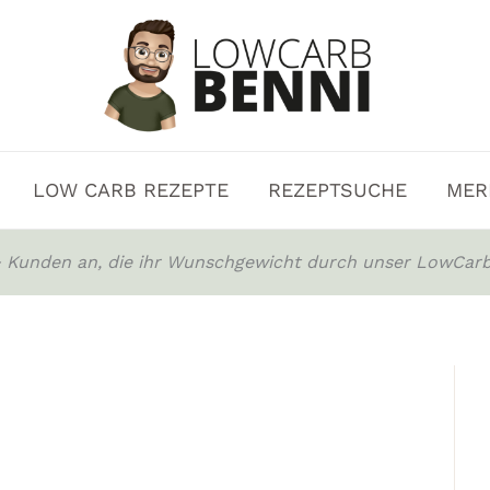
LOW CARB REZEPTE
REZEPTSUCHE
MER
0+ Kunden an, die ihr Wunschgewicht durch unser LowCarb