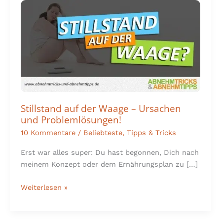
Stillstand
auf
der
Waage
–
Ursachen
und
Problemlösungen!
Stillstand auf der Waage – Ursachen
und Problemlösungen!
10 Kommentare
/
Beliebteste
,
Tipps & Tricks
Erst war alles super: Du hast begonnen, Dich nach
meinem Konzept oder dem Ernährungsplan zu […]
Weiterlesen »