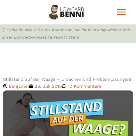
Zum
Inhalt
springen
💪 Schließe dich 150.000+ Kunden an, die ihr Wunschgewicht durch
unser LowCarb-Konzept erreicht haben!
Stillstand auf der Waage – Ursachen und Problemlösungen!
Benjamin
26. Juli 2016
10 Kommentare