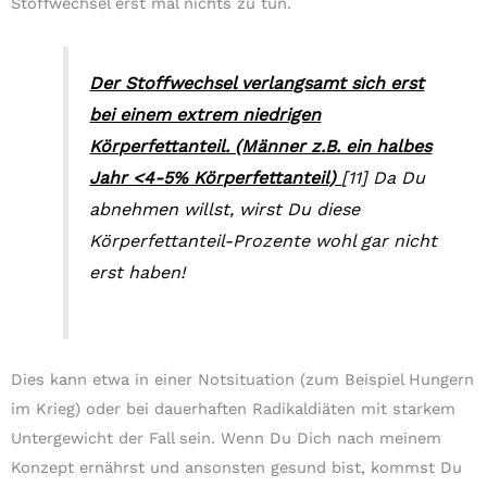
Stoffwechsel erst mal nichts zu tun.
Der Stoffwechsel verlangsamt sich erst
bei einem extrem niedrigen
Körperfettanteil. (Männer z.B. ein halbes
Jahr <4-5% Körperfettanteil)
[11]
Da Du
abnehmen willst, wirst Du diese
Körperfettanteil-Prozente wohl gar nicht
erst haben!
Dies kann etwa in einer Notsituation (zum Beispiel Hungern
im Krieg) oder bei dauerhaften Radikaldiäten mit starkem
Untergewicht der Fall sein. Wenn Du Dich nach meinem
Konzept ernährst und ansonsten gesund bist, kommst Du