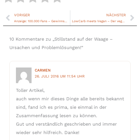
VORIGER
NÄCHSTER
Zurück
Nä
Anzeige: 100.000 Fans – Gewinnspiel Kenwood Chef Sense Küchenmaschine
LowCarb meets Vegan – Der vegane Low-Carb Ernährungsplan ist da!
10 Kommentare zu „Stillstand auf der Waage –
Ursachen und Problemlösungen!“
CARMEN
26. JULI 2016 UM 11:54 UHR
Toller Artikel,
auch wenn mir dieses Dinge alle bereits bekannt
sind, fand ich es prima, sie einmal in der
Zusammenfassung lesen zu können.
Gut und verständlich geschrieben und immer
wieder sehr hilfreich. Danke!