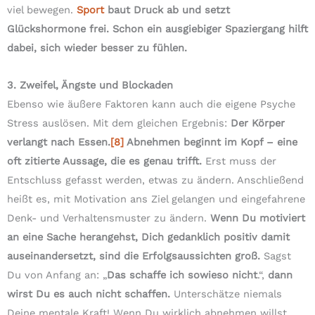
viel bewegen.
Sport
baut Druck ab und setzt
Glückshormone frei. Schon ein ausgiebiger Spaziergang hilft
dabei, sich wieder besser zu fühlen.
3. Zweifel, Ängste und Blockaden
Ebenso wie äußere Faktoren kann auch die eigene Psyche
Stress auslösen. Mit dem gleichen Ergebnis:
Der Körper
verlangt nach Essen.
[8]
Abnehmen beginnt im Kopf – eine
oft zitierte Aussage, die es genau trifft.
Erst muss der
Entschluss gefasst werden, etwas zu ändern. Anschließend
heißt es, mit Motivation ans Ziel gelangen und eingefahrene
Denk- und Verhaltensmuster zu ändern.
Wenn Du motiviert
an eine Sache herangehst, Dich gedanklich positiv damit
auseinandersetzt, sind die Erfolgsaussichten groß.
Sagst
Du von Anfang an: „
Das schaffe ich sowieso nicht
.“,
dann
wirst Du es auch nicht schaffen.
Unterschätze niemals
Deine mentale Kraft! Wenn Du wirklich abnehmen willst