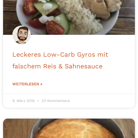
Leckeres Low-Carb Gyros mit
falschem Reis & Sahnesauce
WEITERLESEN »
9. März 2016
20 Kommentare