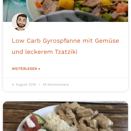
Low Carb Gyrospfanne mit Gemüse
und leckerem Tzatziki
WEITERLESEN »
4. August 2016
19 Kommentare