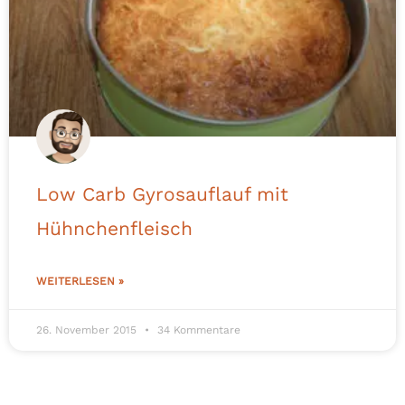
Low Carb Gyrosauflauf mit
Hühnchenfleisch
WEITERLESEN »
26. November 2015
34 Kommentare