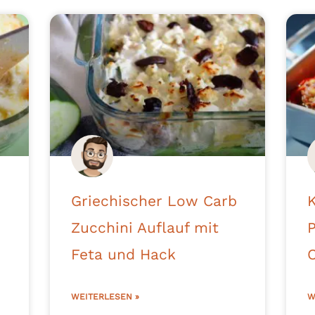
Griechischer Low Carb
Zucchini Auflauf mit
Feta und Hack
C
WEITERLESEN »
W