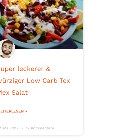
uper leckerer &
würziger Low Carb Tex
Mex Salat
EITERLESEN »
2. Mai 2017
17 Kommentare