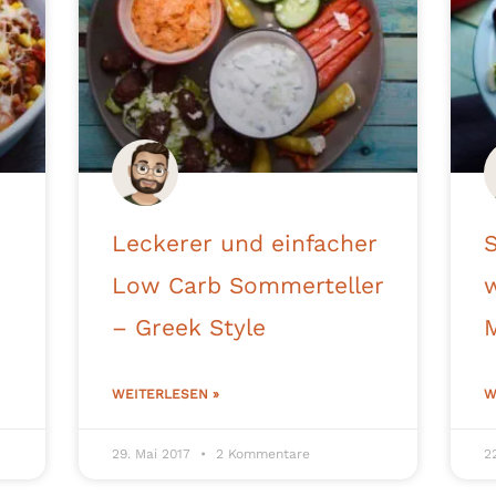
Leckerer und einfacher
S
Low Carb Sommerteller
– Greek Style
WEITERLESEN »
W
29. Mai 2017
2 Kommentare
2