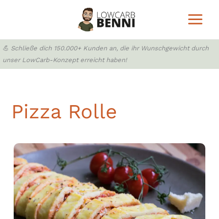
Zum
Inhalt
springen
💪 Schließe dich 150.000+ Kunden an, die ihr Wunschgewicht durch
unser LowCarb-Konzept erreicht haben!
Pizza Rolle