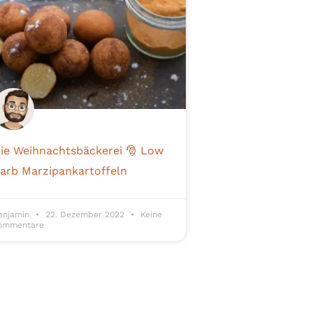
ie Weihnachtsbäckerei 🎅 Low
arb Marzipankartoffeln
enjamin
22. Dezember 2022
Keine
ommentare