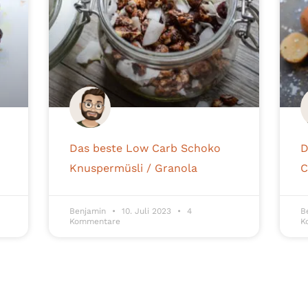
Das beste Low Carb Schoko
D
Knuspermüsli / Granola
C
Benjamin
10. Juli 2023
4
B
Kommentare
K