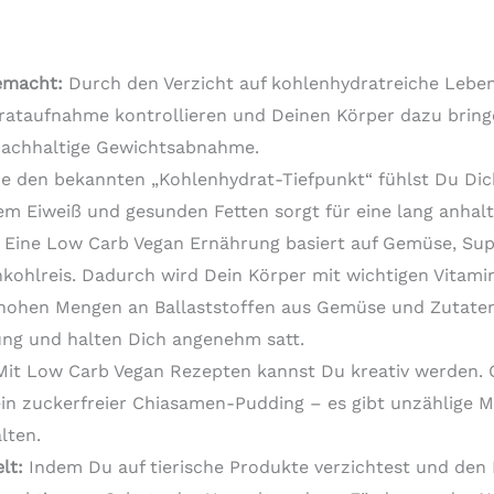
emacht:
Durch den Verzicht auf kohlenhydratreiche Leben
ataufnahme kontrollieren und Deinen Körper dazu bringen
 nachhaltige Gewichtsabnahme.
 den bekannten „Kohlenhydrat-Tiefpunkt“ fühlst Du Dich 
em Eiweiß und gesunden Fetten sorgt für eine lang anhal
Eine Low Carb Vegan Ernährung basiert auf Gemüse, Sup
ohlreis. Dadurch wird Dein Körper mit wichtigen Vitamin
hohen Mengen an Ballaststoffen aus Gemüse und Zutate
ng und halten Dich angenehm satt.
it Low Carb Vegan Rezepten kannst Du kreativ werden. O
in zuckerfreier Chiasamen-Pudding – es gibt unzählige M
lten.
lt:
Indem Du auf tierische Produkte verzichtest und den 