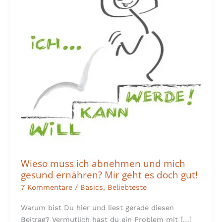
abnehmen
und
mich
gesund
ernähren?
Mir
geht
es
doch
gut!
Wieso muss ich abnehmen und mich
gesund ernähren? Mir geht es doch gut!
7 Kommentare
/
Basics
,
Beliebteste
Warum bist Du hier und liest gerade diesen
Beitrag? Vermutlich hast du ein Problem mit […]