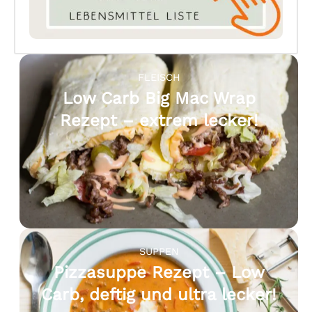
FLEISCH
Low Carb Big Mac Wrap
Rezept – extrem lecker!
SUPPEN
Pizzasuppe Rezept – Low
Carb, deftig und ultra lecker!