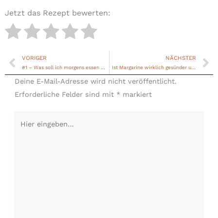
Jetzt das Rezept bewerten:
VORIGER
NÄCHSTER
Zurück
Nä
#1 – Was soll ich morgens essen um gesund und schnell abzunehmen?
Ist Margarine wirklich gesünder und besser als Butter?
Deine E-Mail-Adresse wird nicht veröffentlicht.
Erforderliche Felder sind mit
*
markiert
Hier
eingeben…