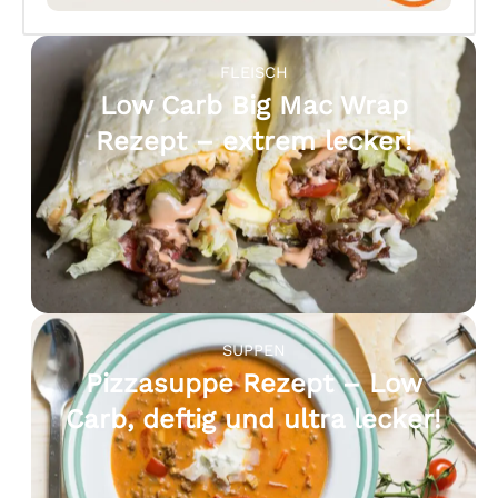
FLEISCH
Low Carb Big Mac Wrap
Rezept – extrem lecker!
SUPPEN
Pizzasuppe Rezept – Low
Carb, deftig und ultra lecker!