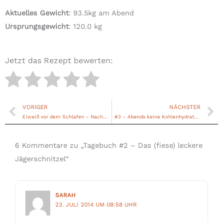
Aktuelles Gewicht
: 93.5kg am Abend
Ursprungsgewicht
: 120.0 kg
Jetzt das Rezept bewerten:
VORIGER
NÄCHSTER
Zurück
Nä
Eiweiß vor dem Schlafen – Nachtsnack als Fettverbrennungsverstärker
#3 – Abends keine Kohlenhydrate sondern Eiweiß zum Abnehmen!
6 Kommentare zu „Tagebuch #2 – Das (fiese) leckere
Jägerschnitzel“
SARAH
23. JULI 2014 UM 08:58 UHR