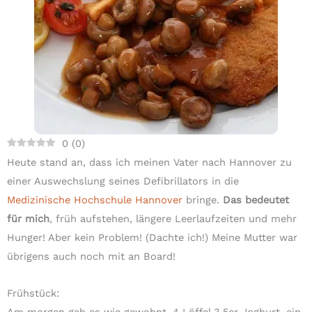
0
(
0
)
Heute stand an, dass ich meinen Vater nach Hannover zu
einer Auswechslung seines Defibrillators in die
Medizinische Hochschule Hannover
bringe.
Das bedeutet
für mich
, früh aufstehen, längere Leerlaufzeiten und mehr
Hunger! Aber kein Problem! (Dachte ich!) Meine Mutter war
übrigens auch noch mit an Board!
Frühstück:
Am morgen gab es wie gewohnt, 4 Löffel 3,5er Joghurt, ein