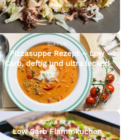
SUPPEN
Pizzasuppe Rezept – Low
Carb, deftig und ultra lecker!
PIZZA & PASTA
Low Carb Flammkuchen