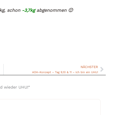
3kg, schon
-3,7kg
abgenommen 🙂
NÄCHSTER
Näch
AOH-Konzept – Tag 9,10 & 11 – Ich bin ein UHU!
d wieder UHU!“