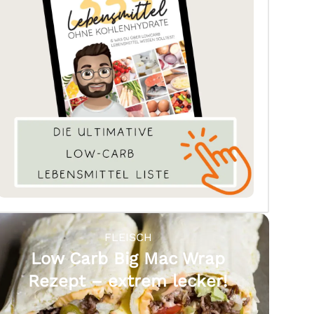
FLEISCH
Low Carb Big Mac Wrap
Rezept – extrem lecker!