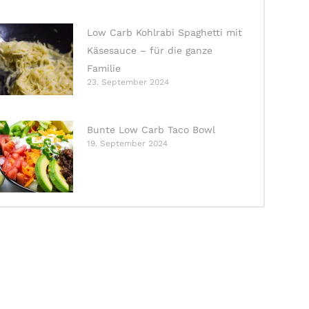
Low Carb Kohlrabi Spaghetti mit
Käsesauce – für die ganze
Familie
23. September 2024
Bunte Low Carb Taco Bowl
19. September 2024