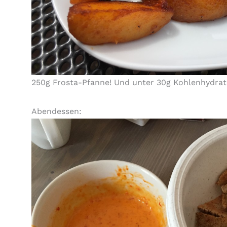
250g Frosta-Pfanne! Und unter 30g Kohlenhydrate
Abendessen: