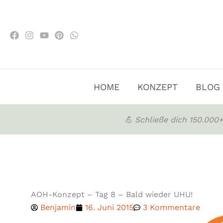
Zum
Inhalt
springen
HOME
KONZEPT
BLOG
💪 Schließe dich 150.00
AOH-Konzept – Tag 8 – Bald wieder UHU!
Benjamin
16. Juni 2015
3 Kommentare