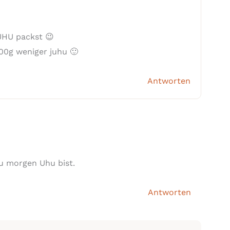
UHU packst 😉
00g weniger juhu 🙂
Antworten
du morgen Uhu bist.
Antworten