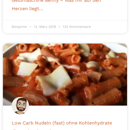
Geldmaschine Benny – Was mir auf den
Herzen liegt…
Benjamin
13. März 2016
132 Kommentare
Low Carb Nudeln (fast) ohne Kohlenhydrate