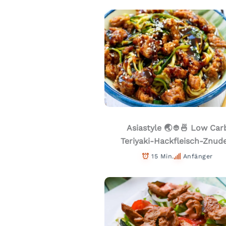
Asiastyle 🌏👲🍜 Low Car
Teriyaki-Hackfleisch-Znud
15 Min.
Anfänger