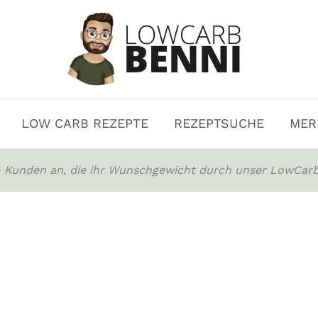
LOW CARB REZEPTE
REZEPTSUCHE
MER
0+ Kunden an, die ihr Wunschgewicht durch unser LowCarb