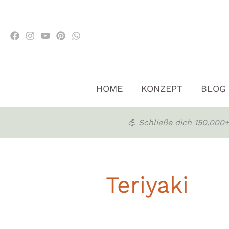
Zum
Inhalt
springen
HOME
KONZEPT
BLOG
💪 Schließe dich 150.00
Teriyaki