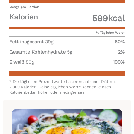
Menge pro Portion
Kalorien
599
kcal
% Täglicher Wert*
Fett insgesamt
39
g
60
%
Gesamte Kohlenhydrate
5
g
2
%
Eiweiß
50
g
100
%
* Die täglichen Prozentwerte basieren auf einer Diät mit
2.000 Kalorien. Deine täglichen Werte können je nach
Kalorienbedarf höher oder niedriger sein.