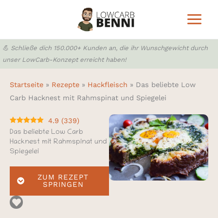
Zum
Inhalt
springen
💪 Schließe dich 150.000+ Kunden an, die ihr Wunschgewicht durch
unser LowCarb-Konzept erreicht haben!
Startseite
»
Rezepte
»
Hackfleisch
»
Das beliebte Low
Carb Hacknest mit Rahmspinat und Spiegelei
4.9
(
339
)
Das beliebte Low Carb
Hacknest mit Rahmspinat und
Spiegelei
ZUM REZEPT
SPRINGEN