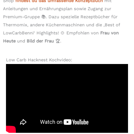
Shop
findest du das umfassende Konzeptbuch
mit
Anleitungen und Ernährungsplan sowie Zugang zur
Premium-Gruppe 📚. Dazu spezielle Rezeptbücher für
Thermomix, andere Küchenmaschinen und die ‚Best of
LowCarbBenni‘ Highlights! 🍲 Empfohlen von
Frau von
Heute
und
Bild der Frau
🏆.
Low Carb Hacknest Kochvideo: