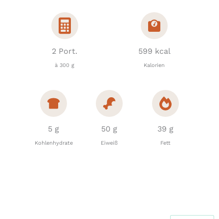
2 Port.
599 kcal
à 300 g
Kalorien
5 g
50 g
39 g
Kohlenhydrate
Eiweiß
Fett