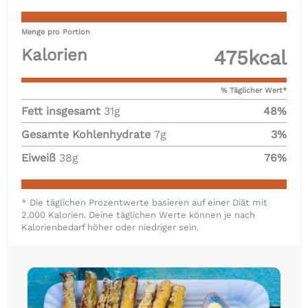
Menge pro Portion
Kalorien
475
kcal
% Täglicher Wert*
Fett insgesamt
31
g
48
%
Gesamte Kohlenhydrate
7
g
3
%
Eiweiß
38
g
76
%
* Die täglichen Prozentwerte basieren auf einer Diät mit
2.000 Kalorien. Deine täglichen Werte können je nach
Kalorienbedarf höher oder niedriger sein.