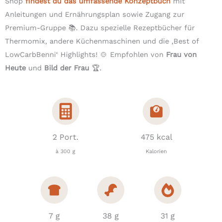
Shop
findest du das umfassende Konzeptbuch
mit
Anleitungen und Ernährungsplan sowie Zugang zur
Premium-Gruppe 📚. Dazu spezielle Rezeptbücher für
Thermomix, andere Küchenmaschinen und die ‚Best of
LowCarbBenni‘ Highlights! 🍲 Empfohlen von
Frau von
Heute
und
Bild der Frau
🏆.
2 Port.
475 kcal
à 300 g
Kalorien
7 g
38 g
31 g