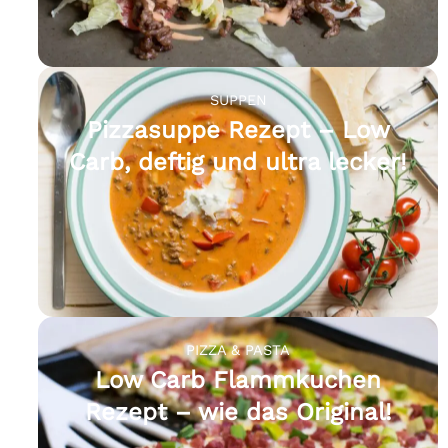
SUPPEN
Pizzasuppe Rezept – Low
Carb, deftig und ultra lecker!
PIZZA & PASTA
Low Carb Flammkuchen
Rezept – wie das Original!