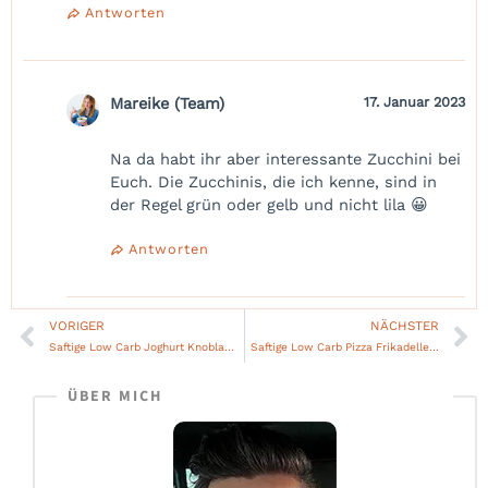
Antworten
Mareike (Team)
17. Januar 2023
Na da habt ihr aber interessante Zucchini bei
Euch. Die Zucchinis, die ich kenne, sind in
der Regel grün oder gelb und nicht lila 😀
Antworten
VORIGER
NÄCHSTER
Zurück
Nä
Saftige Low Carb Joghurt Knoblauch Hähnchenkeulen
Saftige Low Carb Pizza Frikadellen mit Salami
ÜBER MICH