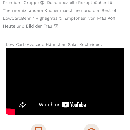
Premium-Gruppe 📚. Dazu spezielle Rezeptbücher für
Thermomix, andere Küchenmaschinen und die ‚Best of
LowCarbBenni‘ Highlights! 🍲 Empfohlen von
Frau von
Heute
und
Bild der Frau
🏆.
Low Carb Avocado Hähnchen Salat Kochvideo: