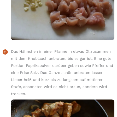
Das Hähnchen in einer Pfanne in etwas Öl zusammen
mit dem Knoblauch anbraten, bis es gar ist. Eine gute
Portion Paprikapulver darüber geben sowie Pfeffer und
eine Prise Salz. Das Ganze schön anbraten lassen.
Lieber heiß und kurz als zu langsam auf mittlerer
Stufe, ansonsten wird es nicht braun, sondern wird
trocken.