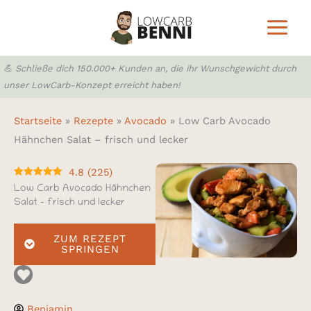
Zum
Inhalt
springen
💪 Schließe dich 150.000+ Kunden an, die ihr Wunschgewicht durch
unser LowCarb-Konzept erreicht haben!
Startseite
»
Rezepte
»
Avocado
»
Low Carb Avocado
Hähnchen Salat – frisch und lecker
4.8
(
225
)
Low Carb Avocado Hähnchen
Salat – frisch und lecker
ZUM REZEPT
SPRINGEN
Benjamin