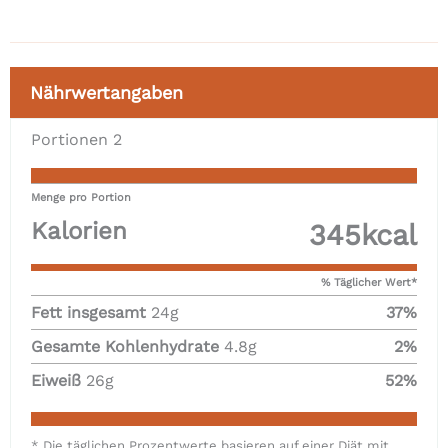
Nährwertangaben
Portionen
2
Menge pro Portion
Kalorien
345
kcal
% Täglicher Wert*
Fett insgesamt
24
g
37
%
Gesamte Kohlenhydrate
4.8
g
2
%
Eiweiß
26
g
52
%
* Die täglichen Prozentwerte basieren auf einer Diät mit