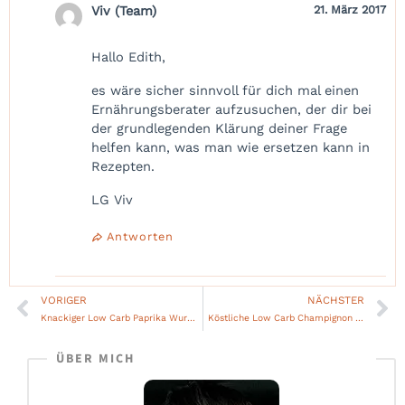
Viv (Team)
21. März 2017
Hallo Edith,
es wäre sicher sinnvoll für dich mal einen
Ernährungsberater aufzusuchen, der dir bei
der grundlegenden Klärung deiner Frage
helfen kann, was man wie ersetzen kann in
Rezepten.
LG Viv
Antworten
VORIGER
NÄCHSTER
Zurück
Nä
Knackiger Low Carb Paprika Wurstsalat mit Käse
Köstliche Low Carb Champignon Rahmpfanne mit Shiitake Pilzen
ÜBER MICH