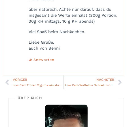
aber natürlich. Achte nur darauf, dass du
insgesamt die Werte einhälst (300g Portion,
30g KH mittags, 10 g KH abends)
Viel Spaß beim Nachkochen.
Liebe Grüße,
auch von Benni
Antworten
VORIGER
NÄCHSTER
Zurück
Nä
Low Carb Frozen Yogurt – ein absolutes Highlight!
Low Carb Waffeln – Schnell zubereitet und super lecker!
ÜBER MICH