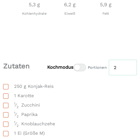
5,3 g
6,2 g
5,9 g
Kohlenhydrate
Eiweiß
Fett
Zutaten
Kochmodus
Portionen
250
g
Konjak-Reis
1
Karotte
1
⁄
Zucchini
2
1
⁄
Paprika
2
1
⁄
Knoblauchzehe
2
1
Ei
(Größe M)