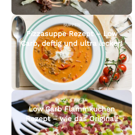
SUPPEN
Pizzasuppe Rezept – Low
Carb, deftig und ultra lecker!
PIZZA & PASTA
Low Carb Flammkuchen
Rezept – wie das Original!