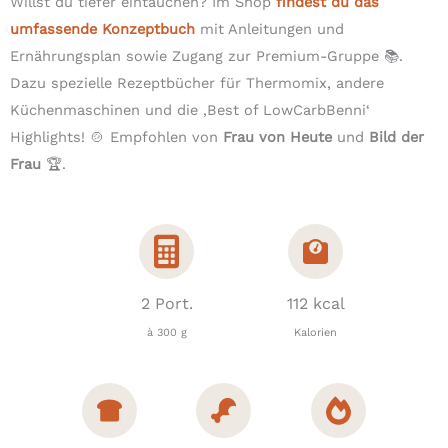
Willst du tiefer eintauchen? Im Shop
findest du das
umfassende Konzeptbuch
mit Anleitungen und
Ernährungsplan sowie Zugang zur Premium-Gruppe 📚.
Dazu spezielle Rezeptbücher für Thermomix, andere
Küchenmaschinen und die ‚Best of LowCarbBenni‘
Highlights! 🍲 Empfohlen von
Frau von Heute
und
Bild der
Frau
🏆.
2 Port.
112 kcal
à 300 g
Kalorien