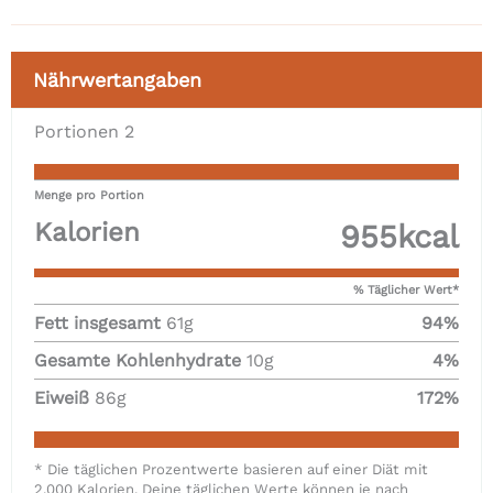
Nährwertangaben
Portionen
2
Menge pro Portion
Kalorien
955
kcal
% Täglicher Wert*
Fett insgesamt
61
g
94
%
Gesamte Kohlenhydrate
10
g
4
%
Eiweiß
86
g
172
%
* Die täglichen Prozentwerte basieren auf einer Diät mit
2.000 Kalorien. Deine täglichen Werte können je nach