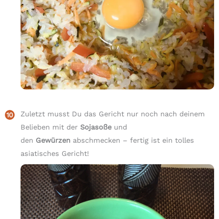
Zuletzt musst Du das Gericht nur noch nach deinem
Belieben mit der
Sojasoße
und
den
Gewürzen
abschmecken – fertig ist ein tolles
asiatisches Gericht!