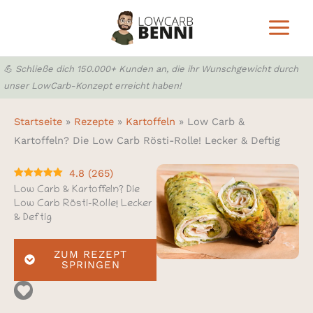
Zum
Inhalt
springen
💪 Schließe dich 150.000+ Kunden an, die ihr Wunschgewicht durch
unser LowCarb-Konzept erreicht haben!
Startseite
»
Rezepte
»
Kartoffeln
»
Low Carb &
Kartoffeln? Die Low Carb Rösti-Rolle! Lecker & Deftig
4.8
(
265
)
Low Carb & Kartoffeln? Die
Low Carb Rösti-Rolle! Lecker
& Deftig
ZUM REZEPT
SPRINGEN