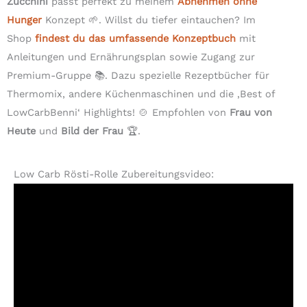
Zucchini
passt perfekt zu meinem
Abnehmen ohne
Hunger
Konzept 🌱. Willst du tiefer eintauchen? Im
Shop
findest du das umfassende Konzeptbuch
mit
Anleitungen und Ernährungsplan sowie Zugang zur
Premium-Gruppe 📚. Dazu spezielle Rezeptbücher für
Thermomix, andere Küchenmaschinen und die ‚Best of
LowCarbBenni‘ Highlights! 🍲 Empfohlen von
Frau von
Heute
und
Bild der Frau
🏆.
Low Carb Rösti-Rolle Zubereitungsvideo: