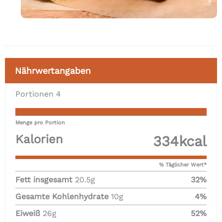
Nährwertangaben
Portionen
4
Menge pro Portion
Kalorien
334
kcal
% Täglicher Wert*
Fett insgesamt
20.5
g
32
%
Gesamte Kohlenhydrate
10
g
4
%
Eiweiß
26
g
52
%