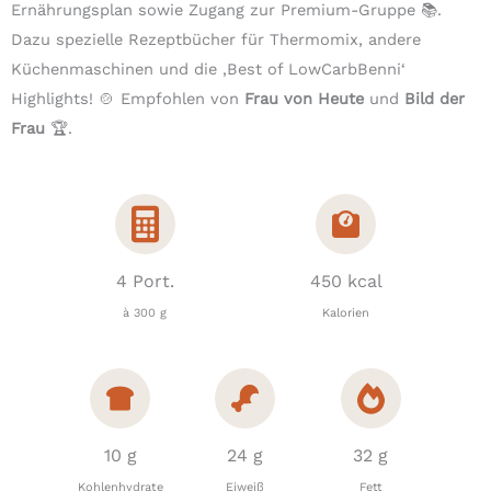
Ernährungsplan sowie Zugang zur Premium-Gruppe 📚.
Dazu spezielle Rezeptbücher für Thermomix, andere
Küchenmaschinen und die ‚Best of LowCarbBenni‘
Highlights! 🍲 Empfohlen von
Frau von Heute
und
Bild der
Frau
🏆.
4 Port.
450 kcal
à 300 g
Kalorien
10 g
24 g
32 g
Kohlenhydrate
Eiweiß
Fett