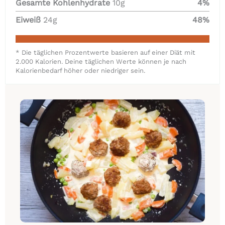
Gesamte Kohlenhydrate
10
g
4
%
Eiweiß
24
g
48
%
* Die täglichen Prozentwerte basieren auf einer Diät mit
2.000 Kalorien. Deine täglichen Werte können je nach
Kalorienbedarf höher oder niedriger sein.