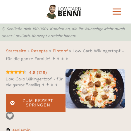
Zum
Inhalt
springen
💪 Schließe dich 150.000+ Kunden an, die ihr Wunschgewicht durch
unser LowCarb-Konzept erreicht haben!
Startseite
»
Rezepte
»
Eintopf
»
Low Carb Wikingertopf –
für die ganze Familie! 👨‍👩‍👧‍👦
4.6
(
129
)
Low Carb Wikingertopf – für
die ganze Familie! 👨‍👩‍👧‍👦
ZUM REZEPT
SPRINGEN
Benjamin