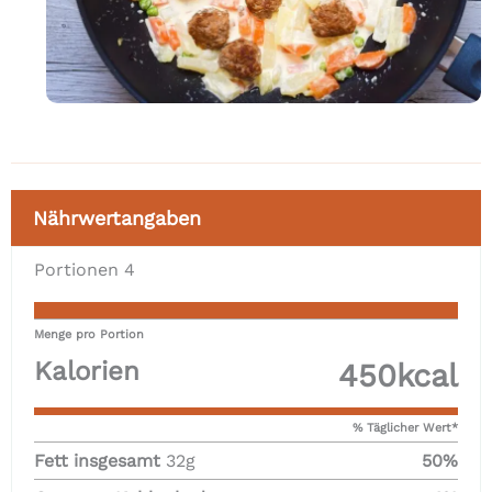
Nährwertangaben
Portionen
4
Menge pro Portion
Kalorien
450
kcal
% Täglicher Wert*
Fett insgesamt
32
g
50
%