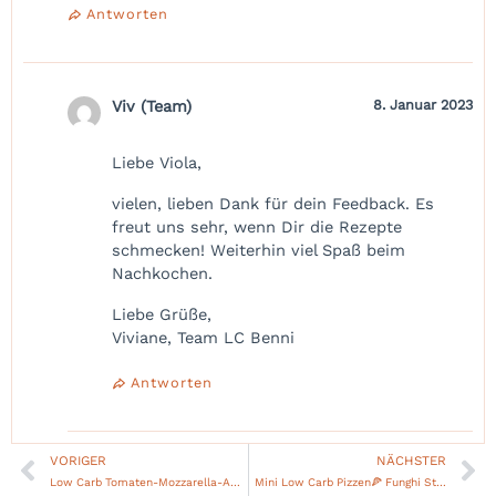
Antworten
Viv (Team)
8. Januar 2023
Liebe Viola,
vielen, lieben Dank für dein Feedback. Es
freut uns sehr, wenn Dir die Rezepte
schmecken! Weiterhin viel Spaß beim
Nachkochen.
Liebe Grüße,
Viviane, Team LC Benni
Antworten
VORIGER
NÄCHSTER
Zurück
Nä
Low Carb Tomaten-Mozzarella-Auflauf mit Hähnchen -Caprese mal anders!
Mini Low Carb Pizzen🍕 Funghi Style