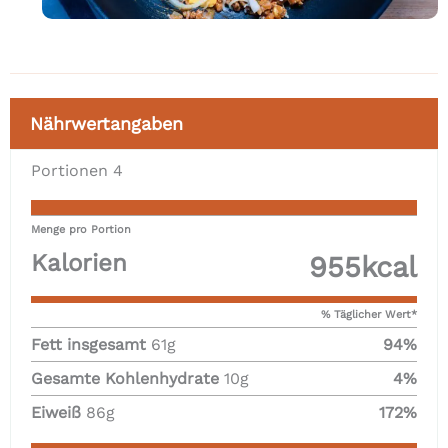
Nährwertangaben
Portionen
4
Menge pro Portion
Kalorien
955
kcal
% Täglicher Wert*
Fett insgesamt
61
g
94
%
Gesamte Kohlenhydrate
10
g
4
%
Eiweiß
86
g
172
%