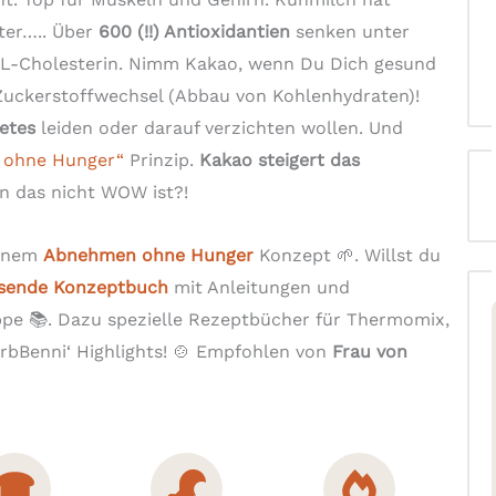
ter….. Über
600 (!!) Antioxidantien
senken unter
LDL-Cholesterin. Nimm Kakao, wenn Du Dich gesund
 Zuckerstoffwechsel (Abbau von Kohlenhydraten)!
etes
leiden oder darauf verzichten wollen. Und
 ohne Hunger“
Prinzip.
Kakao steigert das
 das nicht WOW ist?!
einem
Abnehmen ohne Hunger
Konzept 🌱. Willst du
ssende Konzeptbuch
mit Anleitungen und
e 📚. Dazu spezielle Rezeptbücher für Thermomix,
bBenni‘ Highlights! 🍲 Empfohlen von
Frau von