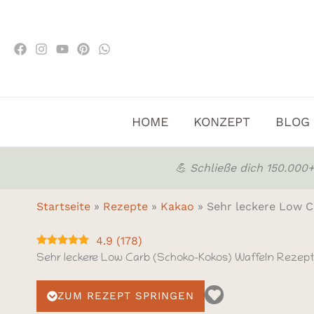
Zum
Inhalt
springen
HOME
KONZEPT
BLOG
💪 Schließe dich 150.00
Startseite
»
Rezepte
»
Kakao
»
Sehr leckere Low C
4.9
(
178
)
Sehr leckere Low Carb (Schoko-Kokos) Waffeln Rezept
ZUM REZEPT SPRINGEN