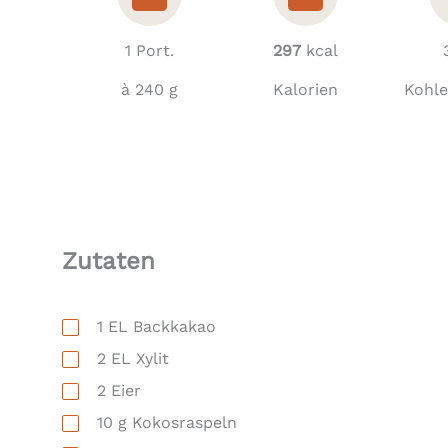
1 Port.
297
kcal
à 240 g
Kalorien
Kohl
Zutaten
1
EL
Backkakao
2
EL
Xylit
2
Eier
10
g
Kokosraspeln