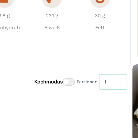
3,6 g
23,1 g
30 g
enhydrate
Eiweiß
Fett
Kochmodus
Portionen