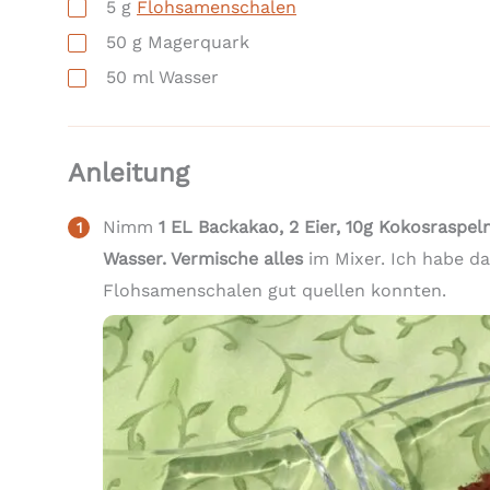
5
g
Flohsamenschalen
50
g
Magerquark
50
ml
Wasser
Anleitung
Nimm
1 EL Backakao, 2 Eier, 10g Kokosraspel
Wasser. Vermische alles
im Mixer. Ich habe d
Flohsamenschalen gut quellen konnten.