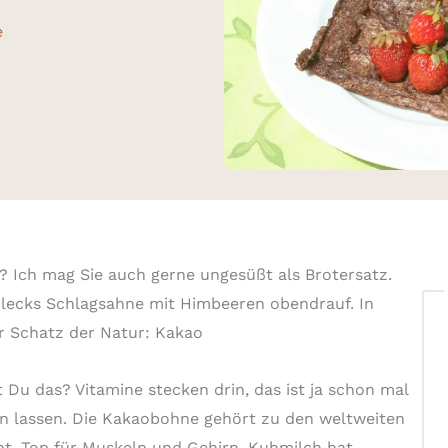
e
 Ich mag Sie auch gerne ungesüßt als Brotersatz.
Klecks Schlagsahne mit Himbeeren obendrauf. In
r Schatz der Natur: Kakao
 Du das? Vitamine stecken drin, das ist ja schon mal
hen lassen. Die Kakaobohne gehört zu den weltweiten
t. Top für Muskeln und Gehirn. Kuhmilch hat