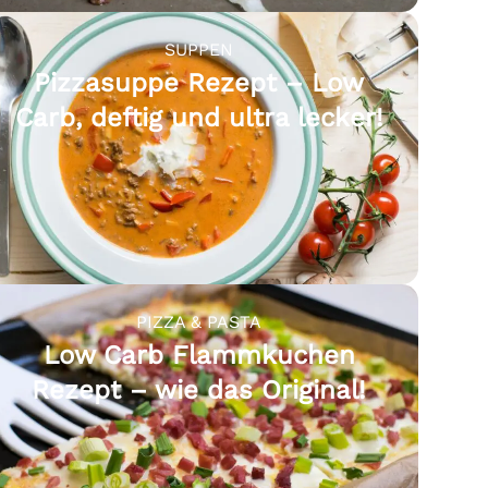
SUPPEN
Pizzasuppe Rezept – Low
Carb, deftig und ultra lecker!
PIZZA & PASTA
Low Carb Flammkuchen
Rezept – wie das Original!