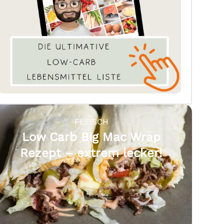
FLEISCH
Low Carb Big Mac Wrap
Rezept – extrem lecker!