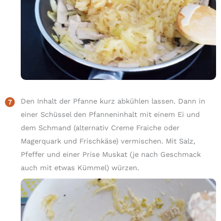
Den Inhalt der Pfanne kurz abkühlen lassen. Dann in
einer Schüssel den Pfanneninhalt mit einem Ei und
dem Schmand (alternativ Creme Fraiche oder
Magerquark und Frischkäse) vermischen. Mit Salz,
Pfeffer und einer Prise Muskat (je nach Geschmack
auch mit etwas Kümmel) würzen.