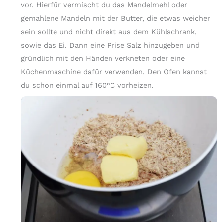
vor. Hierfür vermischt du das Mandelmehl oder
gemahlene Mandeln mit der Butter, die etwas weicher
sein sollte und nicht direkt aus dem Kühlschrank,
sowie das Ei. Dann eine Prise Salz hinzugeben und
gründlich mit den Händen verkneten oder eine
Küchenmaschine dafür verwenden. Den Ofen kannst
du schon einmal auf 160°C vorheizen.