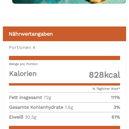
Nährwertangaben
Portionen
4
Menge pro Portion
Kalorien
828
kcal
% Täglicher Wert*
Fett insgesamt
72
g
111
%
Gesamte Kohlenhydrate
7.6
g
3
%
Eiweiß
30.5
g
61
%