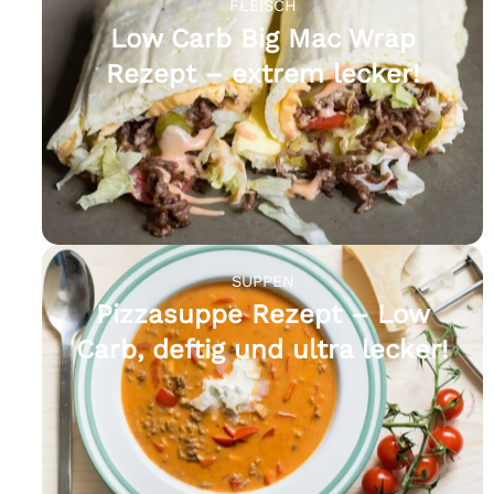
FLEISCH
Low Carb Big Mac Wrap
Rezept – extrem lecker!
SUPPEN
Pizzasuppe Rezept – Low
Carb, deftig und ultra lecker!