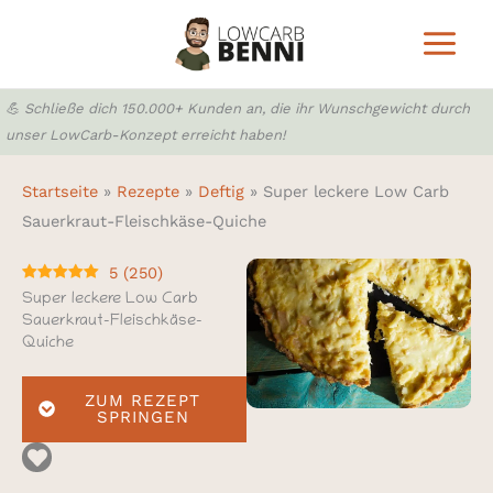
Zum
Inhalt
springen
💪 Schließe dich 150.000+ Kunden an, die ihr Wunschgewicht durch
unser LowCarb-Konzept erreicht haben!
Startseite
»
Rezepte
»
Deftig
»
Super leckere Low Carb
Sauerkraut-Fleischkäse-Quiche
5
(
250
)
Super leckere Low Carb
Sauerkraut-Fleischkäse-
Quiche
ZUM REZEPT
SPRINGEN