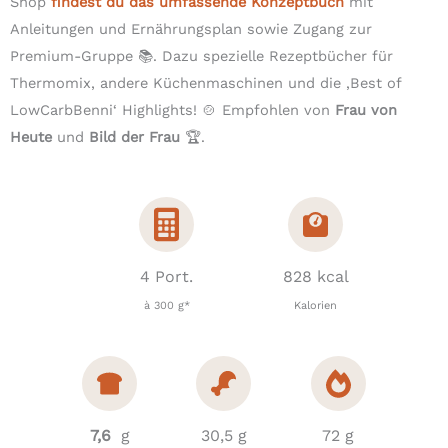
Shop
findest du das umfassende Konzeptbuch
mit
Anleitungen und Ernährungsplan sowie Zugang zur
Premium-Gruppe 📚. Dazu spezielle Rezeptbücher für
Thermomix, andere Küchenmaschinen und die ‚Best of
LowCarbBenni‘ Highlights! 🍲 Empfohlen von
Frau von
Heute
und
Bild der Frau
🏆.
4 Port.
828 kcal
à 300 g*
Kalorien
7,6
g
30,5 g
72 g