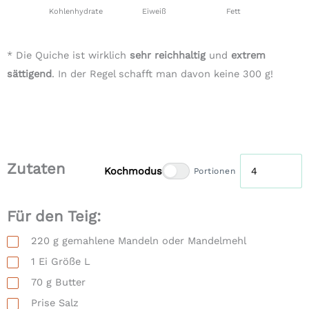
Kohlenhydrate
Eiweiß
Fett
* Die Quiche ist wirklich
sehr reichhaltig
und
extrem
sättigend
. In der Regel schafft man davon keine 300 g!
Zutaten
Kochmodus
Portionen
Für den Teig:
220
g
gemahlene Mandeln oder Mandelmehl
1
Ei Größe L
70
g
Butter
Prise
Salz