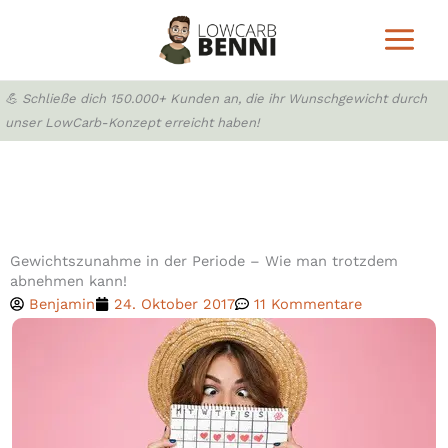
Zum
Inhalt
springen
💪 Schließe dich 150.000+ Kunden an, die ihr Wunschgewicht durch
unser LowCarb-Konzept erreicht haben!
Gewichtszunahme in der Periode – Wie man trotzdem
abnehmen kann!
Benjamin
24. Oktober 2017
11 Kommentare