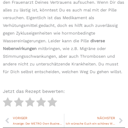
den Frauenarzt Deines Vertrauens aufsuchen. Wenn Dir das
alles zu lästig ist, könntest Du es auch mal mit der Pille
versuchen. Eigentlich ist das Medikament als
Verhütungsmittel gedacht, doch es hilft auch zuverlässig
gegen Zykluseigenheiten wie hormonbedingte
Wassereinlagerungen. Leider kann die Pille
diverse
Nebenwirkungen
mitbringen, wie z.B. Migräne oder
Stimmungsschwankungen, aber auch Thrombosen und
andere nicht zu unterschätzende Krankheiten. Du musst
für Dich selbst entscheiden, welchen Weg Du gehen willst.
Jetzt das Rezept bewerten:
VORIGER
NÄCHSTER
Zurück
Nä
Anzeige: Der METRO Own Business Day bietet Selbständigen eine kostenlose Promoaktion
Ich wünsche Euch ein schönes Weihnachtsfest + kleiner Jahresrückblick