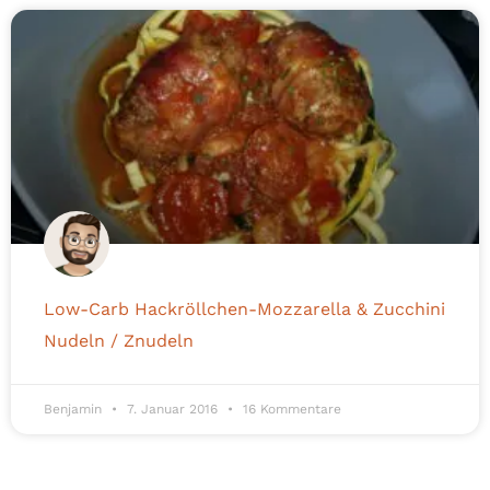
Low-Carb Hackröllchen-Mozzarella & Zucchini
Nudeln / Znudeln
Benjamin
7. Januar 2016
16 Kommentare