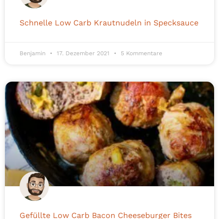
Schnelle Low Carb Krautnudeln in Specksauce
Benjamin
17. Dezember 2021
5 Kommentare
Gefüllte Low Carb Bacon Cheeseburger Bites