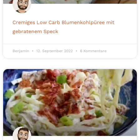
Cremiges Low Carb Blumenkohlpüree mit
gebratenem Speck
Benjamin
12. September 2022
6 Kommentare