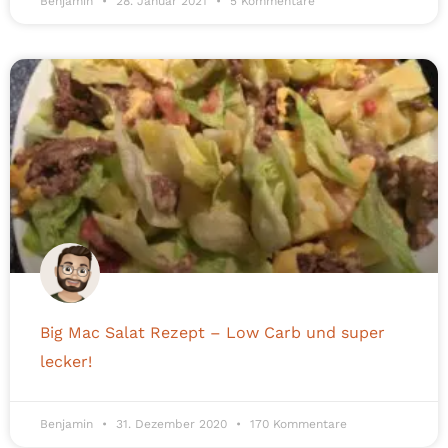
Benjamin
28. Januar 2021
5 Kommentare
Big Mac Salat Rezept – Low Carb und super
lecker!
Benjamin
31. Dezember 2020
170 Kommentare