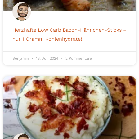
Herzhafte Low Carb Bacon-Hähnchen-Sticks –
nur 1 Gramm Kohlenhydrate!
Benjamin
18. Juli 2024
2 Kommentare