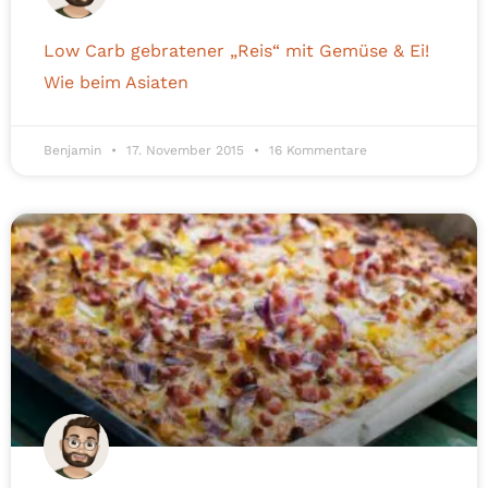
Low Carb gebratener „Reis“ mit Gemüse & Ei!
Wie beim Asiaten
Benjamin
17. November 2015
16 Kommentare