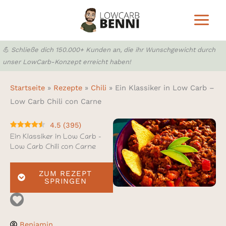
Zum
Inhalt
springen
💪 Schließe dich 150.000+ Kunden an, die ihr Wunschgewicht durch
unser LowCarb-Konzept erreicht haben!
Startseite
»
Rezepte
»
Chili
»
Ein Klassiker in Low Carb –
Low Carb Chili con Carne
4.5
(
395
)
Ein Klassiker in Low Carb –
Low Carb Chili con Carne
ZUM REZEPT
SPRINGEN
Benjamin