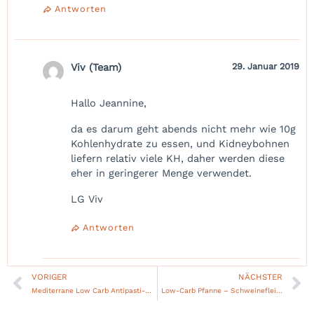
Antworten
Viv (Team)
29. Januar 2019
Hallo Jeannine,
da es darum geht abends nicht mehr wie 10g
Kohlenhydrate zu essen, und Kidneybohnen
liefern relativ viele KH, daher werden diese
eher in geringerer Menge verwendet.
LG Viv
Antworten
VORIGER
NÄCHSTER
Zurück
Nä
Mediterrane Low Carb Antipasti-Auberginen-Röllchen
Low-Carb Pfanne – Schweinefleisch süß-sauer