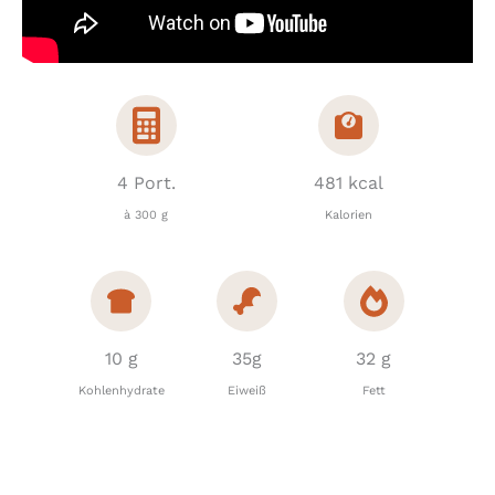
4 Port.
481 kcal
à 300 g
Kalorien
10 g
35g
32 g
Kohlenhydrate
Eiweiß
Fett