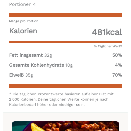
Portionen
4
Menge pro Portion
Kalorien
481
kcal
% Täglicher Wert*
Fett insgesamt
32
g
50
%
Gesamte Kohlenhydrate
10
g
4
%
Eiweiß
35
g
70
%
* Die täglichen Prozentwerte basieren auf einer Diät mit
2.000 Kalorien. Deine täglichen Werte können je nach
Kalorienbedarf höher oder niedriger sein.