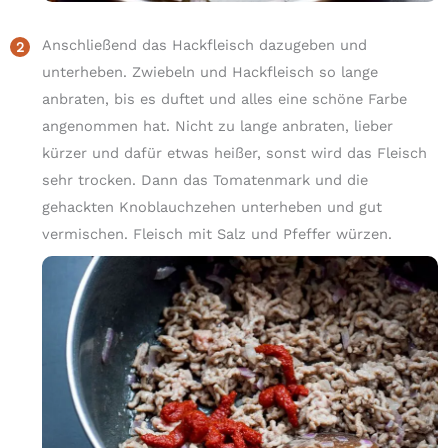
Anschließend das Hackfleisch dazugeben und
unterheben. Zwiebeln und Hackfleisch so lange
anbraten, bis es duftet und alles eine schöne Farbe
angenommen hat. Nicht zu lange anbraten, lieber
kürzer und dafür etwas heißer, sonst wird das Fleisch
sehr trocken. Dann das Tomatenmark und die
gehackten Knoblauchzehen unterheben und gut
vermischen. Fleisch mit Salz und Pfeffer würzen.