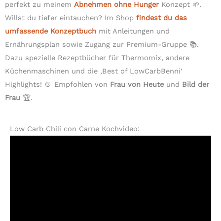
perfekt zu meinem
Abnehmen ohne Hunger
Konzept 🌱.
Willst du tiefer eintauchen? Im Shop
findest du das
umfassende Konzeptbuch
mit Anleitungen und
Ernährungsplan sowie Zugang zur Premium-Gruppe 📚.
Dazu spezielle Rezeptbücher für Thermomix, andere
Küchenmaschinen und die ‚Best of LowCarbBenni‘
Highlights! 🍲 Empfohlen von
Frau von Heute
und
Bild der
Frau
🏆.
Low Carb Chili con Carne Kochvideo: