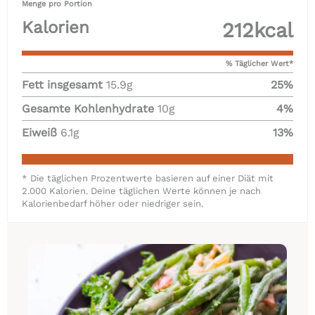
Menge pro Portion
Kalorien
212
kcal
% Täglicher Wert*
Fett insgesamt
15.9
g
25
%
Gesamte Kohlenhydrate
10
g
4
%
Eiweiß
6.1
g
13
%
* Die täglichen Prozentwerte basieren auf einer Diät mit
2.000 Kalorien. Deine täglichen Werte können je nach
Kalorienbedarf höher oder niedriger sein.