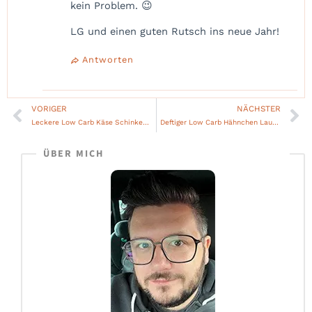
kein Problem. 😉
LG und einen guten Rutsch ins neue Jahr!
Antworten
VORIGER
NÄCHSTER
Zurück
Nä
Leckere Low Carb Käse Schinken Muffins
Deftiger Low Carb Hähnchen Lauch Auflauf
ÜBER MICH