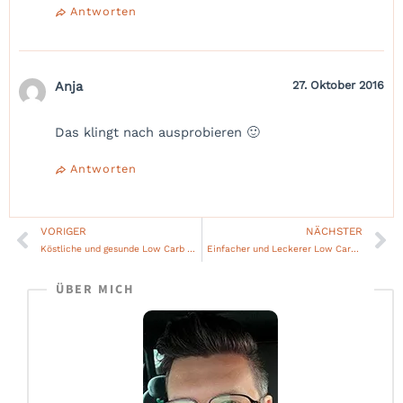
Antworten
Anja
27. Oktober 2016
Das klingt nach ausprobieren 🙂
Antworten
VORIGER
NÄCHSTER
Zurück
Nä
Köstliche und gesunde Low Carb Erdbeer-Milchschnitten
Einfacher und Leckerer Low Carb Räucherlachs Auflauf
ÜBER MICH