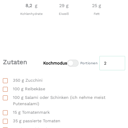
8,2
g
29 g
25 g
Kohlenhydrate
Eiweiß
Fett
Zutaten
Kochmodus
Portionen
350
g
Zucchini
100
g
Reibekäse
100
g
Salami oder Schinken
(ich nehme meist
Putensalami)
15
g
Tomatenmark
35
g
passierte Tomaten