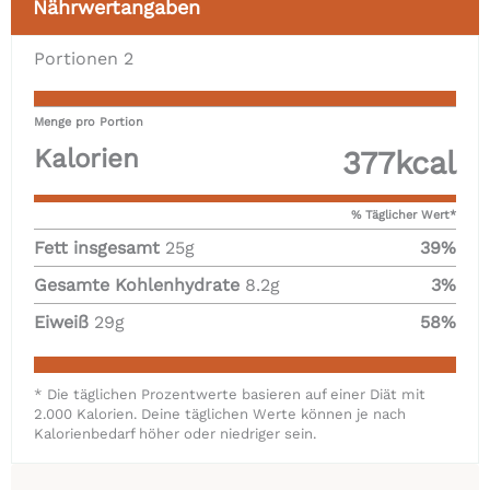
Nährwertangaben
Portionen
2
Menge pro Portion
Kalorien
377
kcal
% Täglicher Wert*
Fett insgesamt
25
g
39
%
Gesamte Kohlenhydrate
8.2
g
3
%
Eiweiß
29
g
58
%
* Die täglichen Prozentwerte basieren auf einer Diät mit
2.000 Kalorien. Deine täglichen Werte können je nach
Kalorienbedarf höher oder niedriger sein.