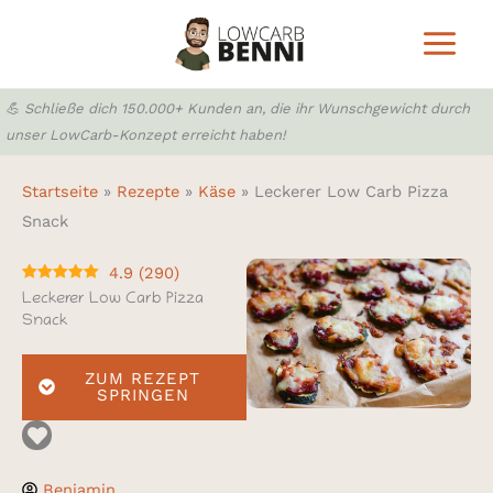
Zum
Inhalt
springen
💪 Schließe dich 150.000+ Kunden an, die ihr Wunschgewicht durch
unser LowCarb-Konzept erreicht haben!
Startseite
»
Rezepte
»
Käse
»
Leckerer Low Carb Pizza
Snack
4.9
(
290
)
Leckerer Low Carb Pizza
Snack
ZUM REZEPT
SPRINGEN
Benjamin