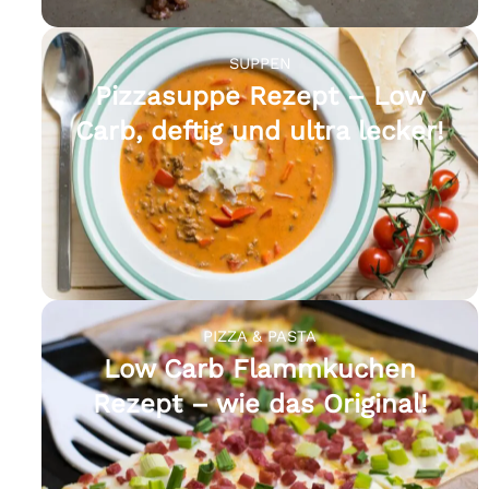
SUPPEN
Pizzasuppe Rezept – Low
Carb, deftig und ultra lecker!
PIZZA & PASTA
Low Carb Flammkuchen
Rezept – wie das Original!