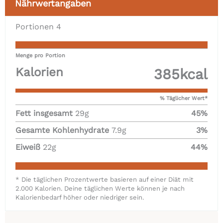
Nährwertangaben
Portionen
4
Menge pro Portion
Kalorien
385
kcal
% Täglicher Wert*
Fett insgesamt
29
g
45
%
Gesamte Kohlenhydrate
7.9
g
3
%
Eiweiß
22
g
44
%
* Die täglichen Prozentwerte basieren auf einer Diät mit
2.000 Kalorien. Deine täglichen Werte können je nach
Kalorienbedarf höher oder niedriger sein.