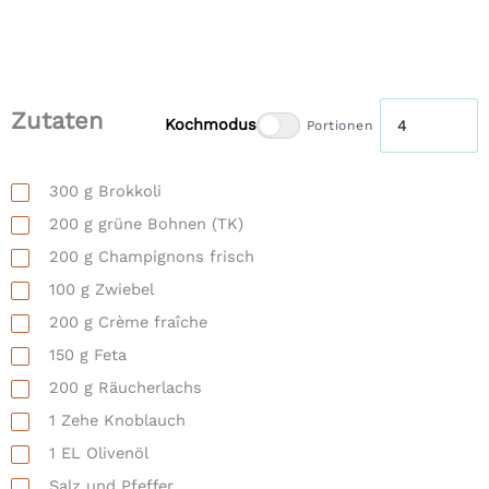
Zutaten
Kochmodus
Portionen
300
g
Brokkoli
200
g
grüne Bohnen
(TK)
200
g
Champignons frisch
100
g
Zwiebel
200
g
Crème fraîche
150
g
Feta
200
g
Räucherlachs
1
Zehe
Knoblauch
1
EL
Olivenöl
Salz und Pfeffer