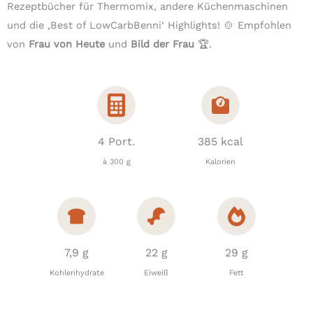
Rezeptbücher für Thermomix, andere Küchenmaschinen
und die ‚Best of LowCarbBenni‘ Highlights! 🍲 Empfohlen
von
Frau von Heute
und
Bild der Frau
🏆.
4 Port.
385 kcal
à 300 g
Kalorien
7,9 g
22 g
29 g
Kohlenhydrate
Eiweiß
Fett