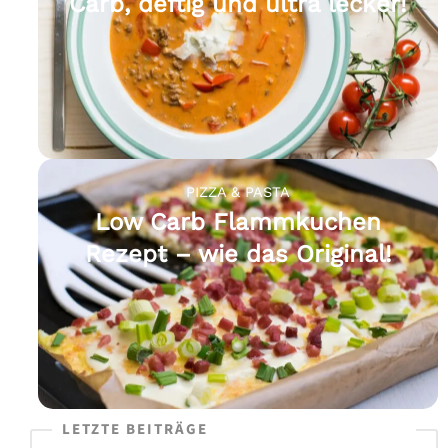
Carb, deftig und ultra lecker!
PIZZA & PASTA
Low Carb Flammkuchen
Rezept – wie das Original!
LETZTE BEITRÄGE