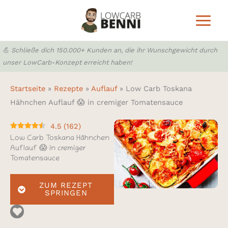
Zum
Inhalt
springen
💪 Schließe dich 150.000+ Kunden an, die ihr Wunschgewicht durch
unser LowCarb-Konzept erreicht haben!
Startseite
»
Rezepte
»
Auflauf
»
Low Carb Toskana
Hähnchen Auflauf 😱 in cremiger Tomatensauce
4.5
(
162
)
Low Carb Toskana Hähnchen
Auflauf 😱 in cremiger
Tomatensauce
ZUM REZEPT
SPRINGEN