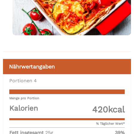
Nährwertangaben
Portionen
4
Menge pro Portion
Kalorien
420
kcal
% Täglicher Wert*
Fett insgesamt
25
g
39
%