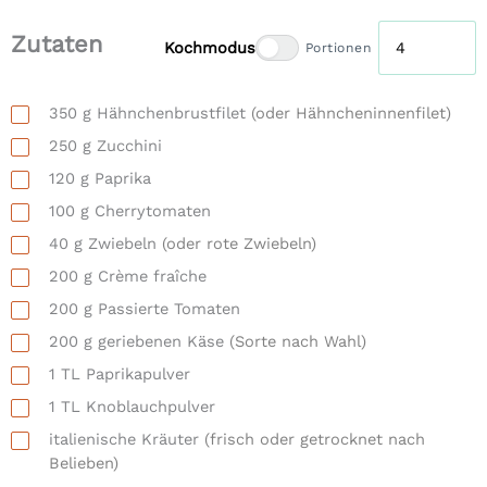
Zutaten
Kochmodus
Portionen
350
g
Hähnchenbrustfilet
(oder Hähncheninnenfilet)
250
g
Zucchini
120
g
Paprika
100
g
Cherrytomaten
40
g
Zwiebeln
(oder rote Zwiebeln)
200
g
Crème fraîche
200
g
Passierte Tomaten
200
g
geriebenen Käse
(Sorte nach Wahl)
1
TL
Paprikapulver
1
TL
Knoblauchpulver
italienische Kräuter
(frisch oder getrocknet nach
Belieben)