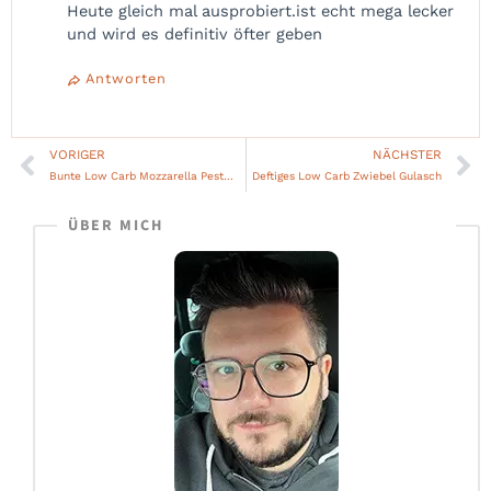
Heute gleich mal ausprobiert.ist echt mega lecker
und wird es definitiv öfter geben
Antworten
VORIGER
NÄCHSTER
Zurück
Nä
Bunte Low Carb Mozzarella Pesto Hähnchen-Röllchen
Deftiges Low Carb Zwiebel Gulasch
ÜBER MICH