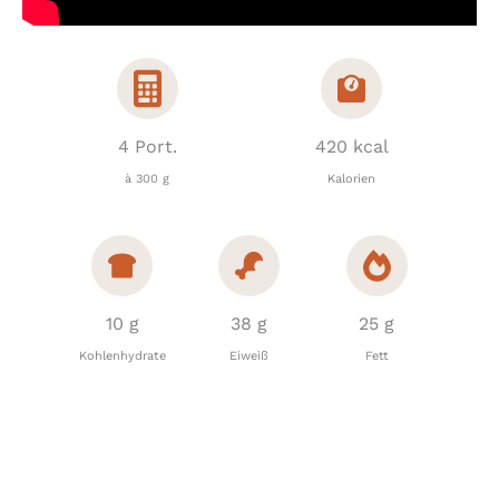
4 Port.
420 kcal
à 300 g
Kalorien
10 g
38 g
25 g
Kohlenhydrate
Eiweiß
Fett