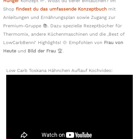
Hunger
Konzept 🌱. Willst du tiefer eintauchen? Im
Shop
findest du das umfassende Konzeptbuch
mit
Anleitungen und Ernährungsplan sowie Zugang zur
Premium-Gruppe 📚. Dazu spezielle Rezeptbücher für
Thermomix, andere Küchenmaschinen und die ‚Best of
LowCarbBenni‘ Highlights! 🍲 Empfohlen von
Frau von
Heute
und
Bild der Frau
🏆.
Low Carb Toskana Hähnchen Auflauf Kochvideo: