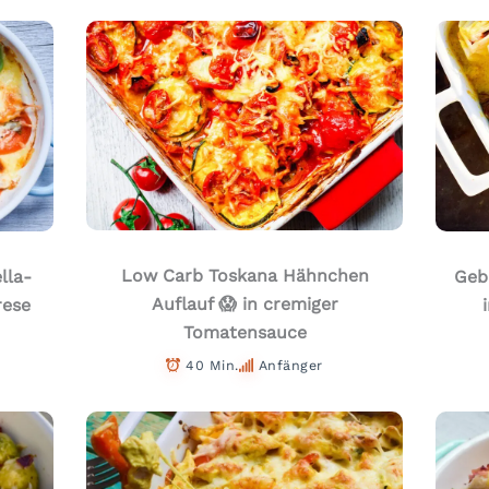
Low Carb Toskana Hähnchen
lla-
Geb
Auflauf 😱 in cremiger
rese
Tomatensauce
40 Min.
Anfänger