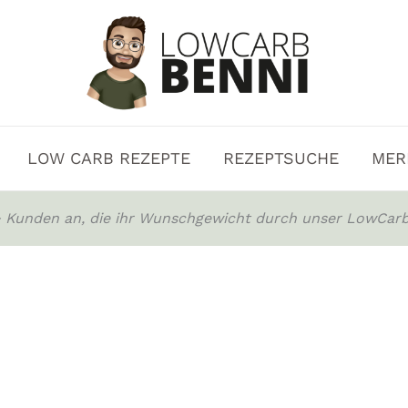
LOW CARB REZEPTE
REZEPTSUCHE
MER
0+ Kunden an, die ihr Wunschgewicht durch unser LowCarb