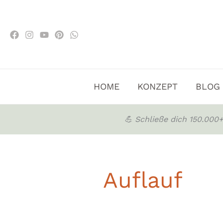
Zum
Inhalt
springen
HOME
KONZEPT
BLOG
💪 Schließe dich 150.00
Auflauf