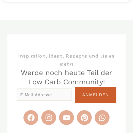
Inspiration, Ideen, Rezepte und vieles
mehr!
Werde noch heute Teil der
Low Carb Community!​
E-
ANMELDEN
Mail-
Adresse
F
I
Y
P
W
a
n
o
i
h
c
s
u
n
a