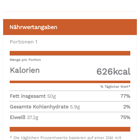
Nährwertangaben
Portionen
1
Menge pro Portion
Kalorien
626
kcal
% Täglicher Wert*
Fett insgesamt
50
g
77
%
Gesamte Kohlenhydrate
5.9
g
2
%
Eiweiß
37.2
g
75
%
* Die täglichen Prozentwerte basieren auf einer Diät mit