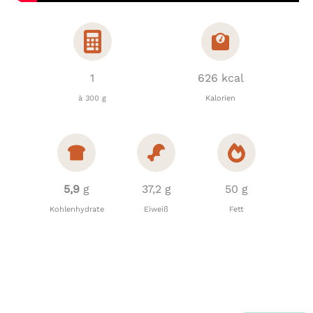
1
626 kcal
à 300 g
Kalorien
5,9
g
37,2 g
50 g
Kohlenhydrate
Eiweiß
Fett