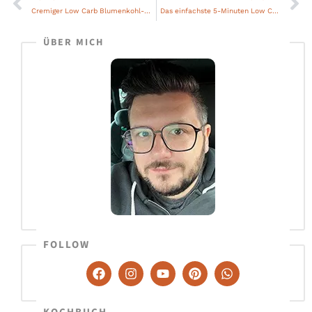
Zurück
Nä
Cremiger Low Carb Blumenkohl-Käse-Auflauf mit Schinken
Das einfachste 5-Minuten Low Carb Räucherlachs Sushi ohne Algen
ÜBER MICH
FOLLOW
F
I
Y
P
W
a
n
o
i
h
c
s
u
n
a
e
t
t
t
t