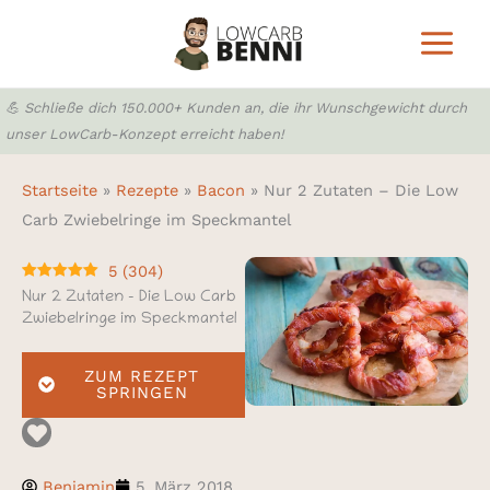
Zum
Inhalt
springen
💪 Schließe dich 150.000+ Kunden an, die ihr Wunschgewicht durch
unser LowCarb-Konzept erreicht haben!
Startseite
»
Rezepte
»
Bacon
»
Nur 2 Zutaten – Die Low
Carb Zwiebelringe im Speckmantel
5
(
304
)
Nur 2 Zutaten – Die Low Carb
Zwiebelringe im Speckmantel
ZUM REZEPT
SPRINGEN
Benjamin
5. März 2018