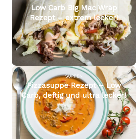
Low Carb Big Mac Wrap
Rezept – extrem lecker!
SUPPEN
Pizzasuppe Rezept – Low
Carb, deftig und ultra lecker!