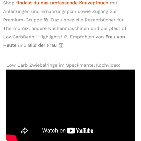
Shop
findest du das umfassende Konzeptbuch
mit
Anleitungen und Ernährungsplan sowie Zugang zur
Premium-Gruppe 📚. Dazu spezielle Rezeptbücher für
Thermomix, andere Küchenmaschinen und die ‚Best of
LowCarbBenni‘ Highlights! 🍲 Empfohlen von
Frau von
Heute
und
Bild der Frau
🏆.
Low Carb Zwiebelringe im Speckmantel Kochvideo: