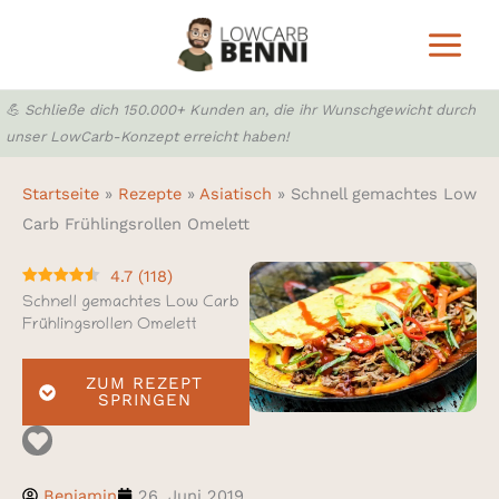
Zum
Inhalt
springen
💪 Schließe dich 150.000+ Kunden an, die ihr Wunschgewicht durch
unser LowCarb-Konzept erreicht haben!
Startseite
»
Rezepte
»
Asiatisch
»
Schnell gemachtes Low
Carb Frühlingsrollen Omelett
4.7
(
118
)
Schnell gemachtes Low Carb
Frühlingsrollen Omelett
ZUM REZEPT
SPRINGEN
Benjamin
26. Juni 2019