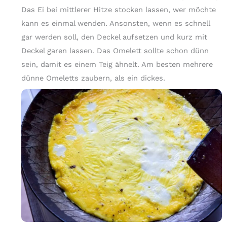
Das Ei bei mittlerer Hitze stocken lassen, wer möchte
kann es einmal wenden. Ansonsten, wenn es schnell
gar werden soll, den Deckel aufsetzen und kurz mit
Deckel garen lassen. Das Omelett sollte schon dünn
sein, damit es einem Teig ähnelt. Am besten mehrere
dünne Omeletts zaubern, als ein dickes.