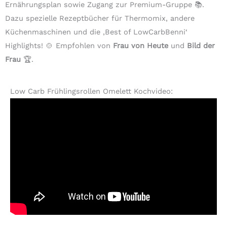
Ernährungsplan sowie Zugang zur Premium-Gruppe 📚.
Dazu spezielle Rezeptbücher für Thermomix, andere
Küchenmaschinen und die ‚Best of LowCarbBenni‘
Highlights! 🍲 Empfohlen von
Frau von Heute
und
Bild der
Frau
🏆.
Low Carb Frühlingsrollen Omelett Kochvideo: