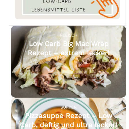
FLEISCH
Low Carb Big Mac Wrap
Rezept – extrem lecker!
SUPPEN
Pizzasuppe Rezept – Low
Carb, deftig und ultra lecker!