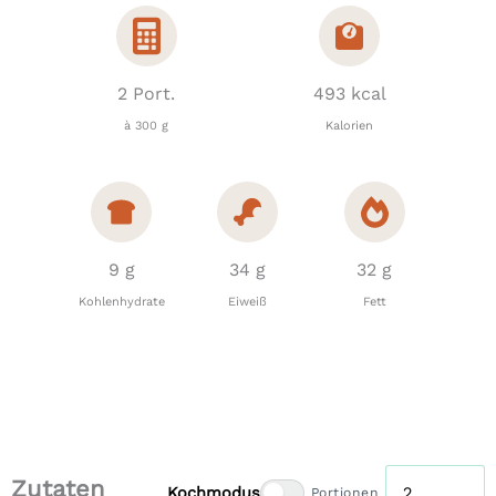
2 Port.
493 kcal
à 300 g
Kalorien
9 g
34 g
32 g
Kohlenhydrate
Eiweiß
Fett
Zutaten
Kochmodus
Portionen