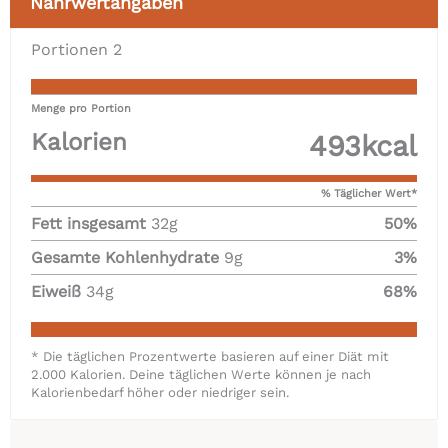
Nährwertangaben
Portionen
2
Menge pro Portion
Kalorien
493
kcal
% Täglicher Wert*
Fett insgesamt
32
g
50
%
Gesamte Kohlenhydrate
9
g
3
%
Eiweiß
34
g
68
%
* Die täglichen Prozentwerte basieren auf einer Diät mit
2.000 Kalorien. Deine täglichen Werte können je nach
Kalorienbedarf höher oder niedriger sein.