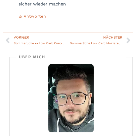
sicher wieder machen
Antworten
VORIGER
NÄCHSTER
Zurück
Nä
Sommerliche 🌯 Low Carb Curry Chicken Mango Salat Wraps
Sommerliche Low Carb Mozzarella Bällchen Pesto Spieße
ÜBER MICH