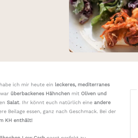
 habe ich mir heute ein
leckeres, mediterranes
 zwar
überbackenes Hähnchen
mit
Oliven und
hen
Salat
. Ihr könnt euch natürlich eine
andere
e Beilage essen, ganz nach Geschmack. Bei der
 KH enthält!
Hähnchen Low Carb
passt perfekt zu