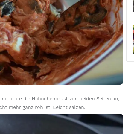
 und brate die Hähnchenbrust von beiden Seiten an,
icht mehr ganz roh ist. Leicht salzen.