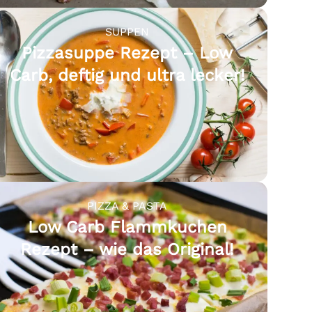
SUPPEN
Pizzasuppe Rezept – Low
Carb, deftig und ultra lecker!
PIZZA & PASTA
Low Carb Flammkuchen
Rezept – wie das Original!