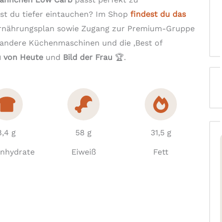
lst du tiefer eintauchen? Im Shop
findest du das
Ernährungsplan sowie Zugang zur Premium-Gruppe
 andere Küchenmaschinen und die ‚Best of
u von Heute
und
Bild der Frau
🏆.
8,4 g
58 g
31,5 g
enhydrate
Eiweiß
Fett