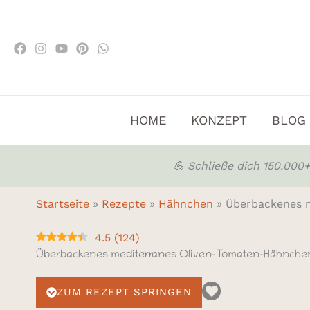
Zum
Inhalt
springen
HOME
KONZEPT
BLOG
💪 Schließe dich 150.00
Startseite
»
Rezepte
»
Hähnchen
»
Überbackenes 
4.5
(
124
)
Überbackenes mediterranes Oliven-Tomaten-Hähnche
ZUM REZEPT SPRINGEN