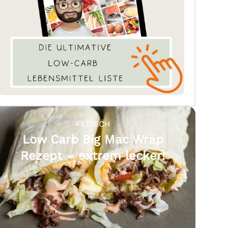
FLEISCH
Low Carb Big Mac Wrap
Rezept – extrem lecker!