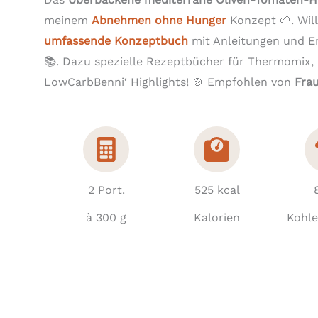
meinem
Abnehmen ohne Hunger
Konzept 🌱. Wil
umfassende Konzeptbuch
mit Anleitungen und 
📚. Dazu spezielle Rezeptbücher für Thermomix,
LowCarbBenni‘ Highlights! 🍲 Empfohlen von
Fra
2 Port.
525 kcal
à 300 g
Kalorien
Kohl