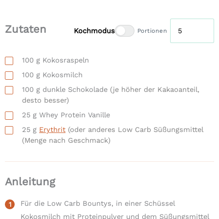
Zutaten
Kochmodus
Portionen
100
g
Kokosraspeln
100
g
Kokosmilch
100
g
dunkle Schokolade
(je höher der Kakaoanteil,
desto besser)
25
g
Whey Protein Vanille
25
g
Erythrit
(oder anderes Low Carb Süßungsmittel
(Menge nach Geschmack)
Anleitung
Für die Low Carb Bountys, in einer Schüssel
Kokosmilch mit Proteinpulver und dem Süßungsmittel