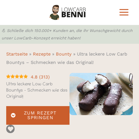
Zum
Inhalt
springen
💪 Schließe dich 150.000+ Kunden an, die ihr Wunschgewicht durch
unser LowCarb-Konzept erreicht haben!
Startseite
»
Rezepte
»
Bounty
»
Ultra leckere Low Carb
Bountys – Schmecken wie das Original!
4.8
(
313
)
Ultra leckere Low Carb
Bountys – Schmecken wie das
Original!
ZUM REZEPT
SPRINGEN