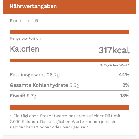
Nährwertangaben
Portionen
5
Menge pro Portion
Kalorien
317
kcal
% Täglicher Wert*
Fett insgesamt
28.2
g
44
%
Gesamte Kohlenhydrate
5.5
g
2
%
Eiweiß
8.7
g
18
%
* Die täglichen Prozentwerte basieren auf einer Diät mit
2.000 Kalorien. Deine täglichen Werte können je nach
Kalorienbedarf höher oder niedriger sein.