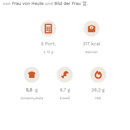
von
Frau von Heute
und
Bild der Frau
🏆.
5 Port.
317 kcal
à 70 g
Kalorien
5,5
g
8,7 g
28,2 g
Kohlenhydrate
Eiweiß
Fett