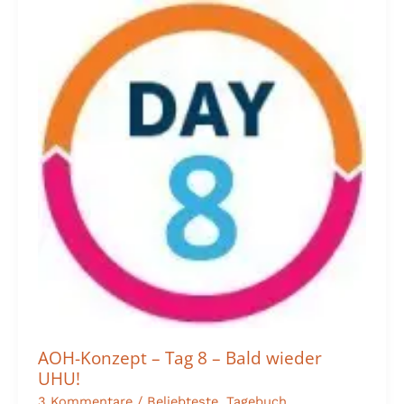
AOH-
Konzept
–
Tag
8
–
Bald
wieder
UHU!
AOH-Konzept – Tag 8 – Bald wieder
UHU!
3 Kommentare
/
Beliebteste
,
Tagebuch