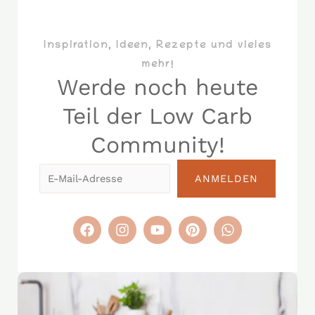
Inspiration, Ideen, Rezepte und vieles
mehr!
Werde noch heute
Teil der Low Carb
Community!​
E-
ANMELDEN
Mail-
Adresse
F
I
Y
P
W
a
n
o
i
h
c
s
u
n
a
e
t
t
t
t
b
a
u
e
s
o
g
b
r
a
o
r
e
e
p