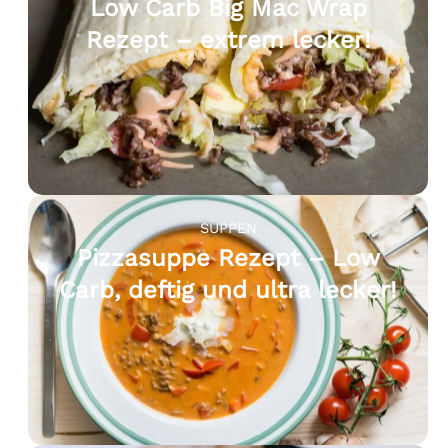
Low Carb Big Mac Wrap
Rezept – extrem lecker!
SUPPEN
Pizzasuppe Rezept – Low
Carb, deftig und ultra lecker!