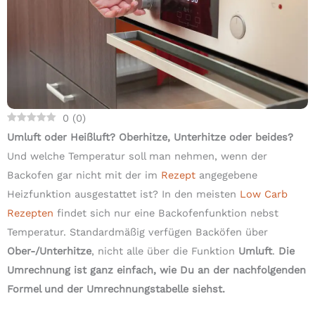
0
(
0
)
Umluft oder Heißluft? Oberhitze, Unterhitze oder beides?
Und welche Temperatur soll man nehmen, wenn der
Backofen gar nicht mit der im
Rezept
angegebene
Heizfunktion ausgestattet ist? In den meisten
Low Carb
Rezepten
findet sich nur eine Backofenfunktion nebst
Temperatur. Standardmäßig verfügen Backöfen über
Ober-/Unterhitze
, nicht alle über die Funktion
Umluft
.
Die
Umrechnung ist ganz einfach, wie Du an der nachfolgenden
Formel und der Umrechnungstabelle siehst.