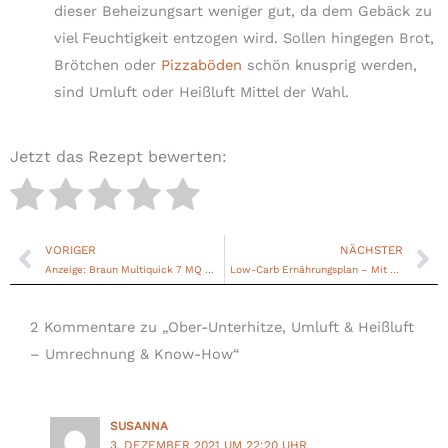
dieser Beheizungsart weniger gut, da dem Gebäck zu
viel Feuchtigkeit entzogen wird. Sollen hingegen Brot,
Brötchen oder
Pizzaböden
schön knusprig werden,
sind Umluft oder Heißluft Mittel der Wahl.
Jetzt das Rezept bewerten:
VORIGER
NÄCHSTER
Zurück
Nä
Anzeige: Braun Multiquick 7 MQ 785 – der Alleskönner in der Küche
Low-Carb Ernährungsplan – Mit Leichtigkeit zur Traumfigur
2 Kommentare zu „Ober-Unterhitze, Umluft & Heißluft
– Umrechnung & Know-How“
SUSANNA
3. DEZEMBER 2021 UM 22:20 UHR