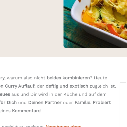
ry,
warum also nicht
beides kombinieren
? Heute
n Curry Auflauf
, der
deftig und exotisch
zugleich ist.
eues
aus und Dir wird in der Küche und auf dem
für Dich
und
Deinen Partner
oder
Familie
.
Probiert
eines
Kommentars
!
 perfekt zu meinem
Abnehmen ohne