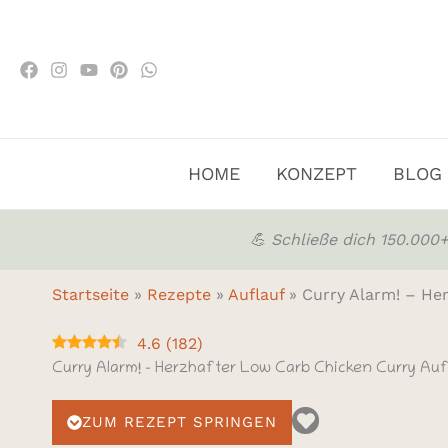
Zum
Inhalt
springen
HOME
KONZEPT
BLOG
💪 Schließe dich 150.00
Startseite
»
Rezepte
»
Auflauf
»
Curry Alarm! – He
4.6
(
182
)
Curry Alarm! – Herzhafter Low Carb Chicken Curry Au
ZUM REZEPT SPRINGEN