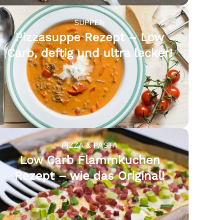
SUPPEN
Pizzasuppe Rezept – Low
Carb, deftig und ultra lecker!
PIZZA & PASTA
Low Carb Flammkuchen
Rezept – wie das Original!