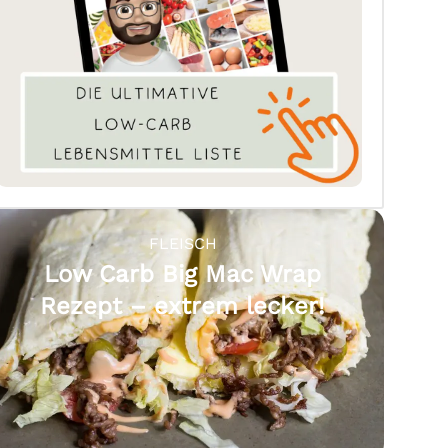
FLEISCH
Low Carb Big Mac Wrap
Rezept – extrem lecker!