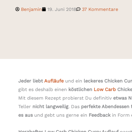
Benjamin
19. Juni 2018
37 Kommentare
Jeder liebt
Aufläufe
und ein
leckeres Chicken Cur
gibt es deshalb einen
köstlichen
Low Carb
Chicke
Mit diesem Rezept probierst Du definitiv
etwas N
Teller
nicht langweilig
. Das
perfekte Abendessen 
es aus
und gebt uns gerne ein
Feedback
in Form 
Herzhafter Low Carb Chicken Curry Auflauf
passt