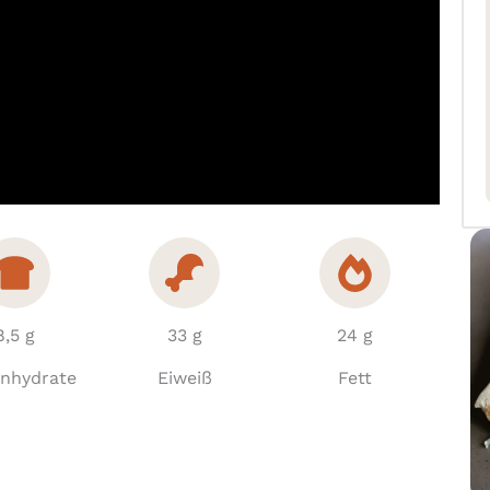
8,5 g
33 g
24 g
enhydrate
Eiweiß
Fett