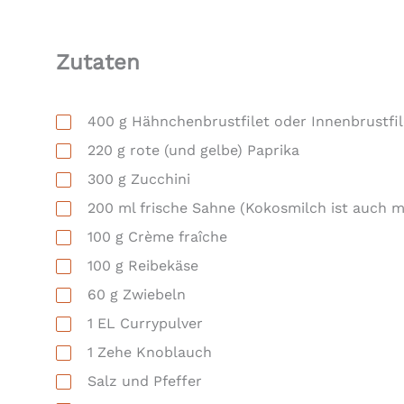
Zutaten
400
g
Hähnchenbrustfilet oder Innenbrustfil
220
g
rote (und gelbe) Paprika
300
g
Zucchini
200
ml
frische Sahne (Kokosmilch ist auch m
100
g
Crème fraîche
100
g
Reibekäse
60
g
Zwiebeln
1
EL
Currypulver
1
Zehe
Knoblauch
Salz und Pfeffer