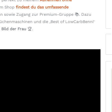
 Im Shop
findest du das umfassende
an sowie Zugang zur Premium-Gruppe 📚. Dazu
Küchenmaschinen und die ‚Best of LowCarbBenni‘
d
Bild der Frau
🏆.