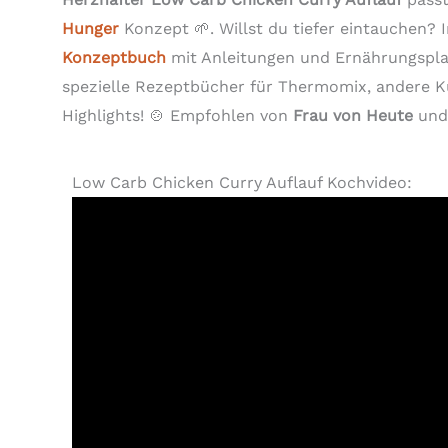
Hunger
Konzept 🌱. Willst du tiefer eintauchen?
Konzeptbuch
mit Anleitungen und Ernährungspl
spezielle Rezeptbücher für Thermomix, andere 
Highlights! 🍲 Empfohlen von
Frau von Heute
un
Low Carb Chicken Curry Auflauf Kochvideo: