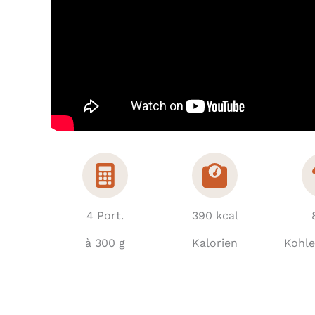
4 Port.
390 kcal
à 300 g
Kalorien
Kohl