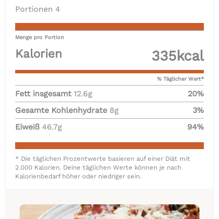
Portionen
4
Menge pro Portion
Kalorien
335
kcal
% Täglicher Wert*
Fett insgesamt
12.6
g
20
%
Gesamte Kohlenhydrate
8
g
3
%
Eiweiß
46.7
g
94
%
* Die täglichen Prozentwerte basieren auf einer Diät mit
2.000 Kalorien. Deine täglichen Werte können je nach
Kalorienbedarf höher oder niedriger sein.