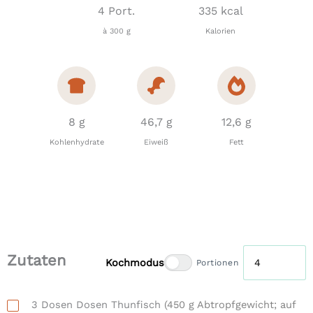
4 Port.
335 kcal
à 300 g
Kalorien
8 g
46,7 g
12,6 g
Kohlenhydrate
Eiweiß
Fett
Zutaten
Kochmodus
Portionen
3
Dosen
Dosen Thunfisch
(450 g Abtropfgewicht; auf